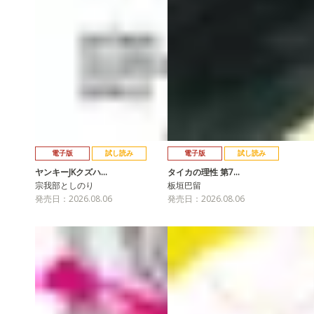
電子版
試し読み
電子版
試し読み
ヤンキーJKクズハ…
タイカの理性 第7…
宗我部としのり
板垣巴留
発売日：2026.08.06
発売日：2026.08.06