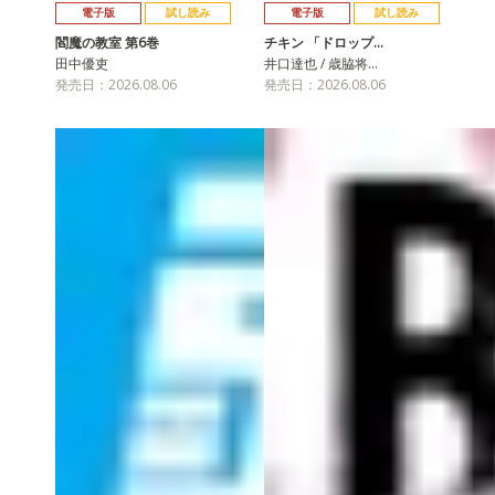
電子版
試し読み
電子版
試し読み
閻魔の教室 第6巻
チキン 「ドロップ…
田中優吏
井口達也 / 歳脇将…
発売日：2026.08.06
発売日：2026.08.06