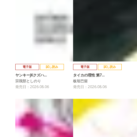
電子版
試し読み
電子版
試し読み
ヤンキーJKクズハ…
タイカの理性 第7…
宗我部としのり
板垣巴留
発売日：2026.08.06
発売日：2026.08.06