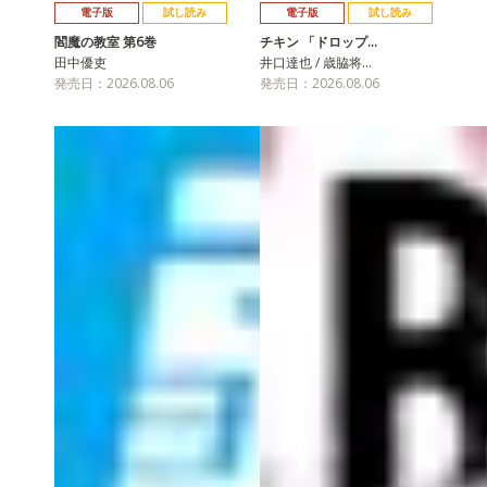
電子版
試し読み
電子版
試し読み
閻魔の教室 第6巻
チキン 「ドロップ…
田中優吏
井口達也 / 歳脇将…
発売日：2026.08.06
発売日：2026.08.06