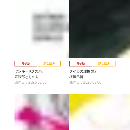
電子版
試し読み
電子版
試し読み
ヤンキーJKクズハ…
タイカの理性 第7…
宗我部としのり
板垣巴留
発売日：2026.08.06
発売日：2026.08.06