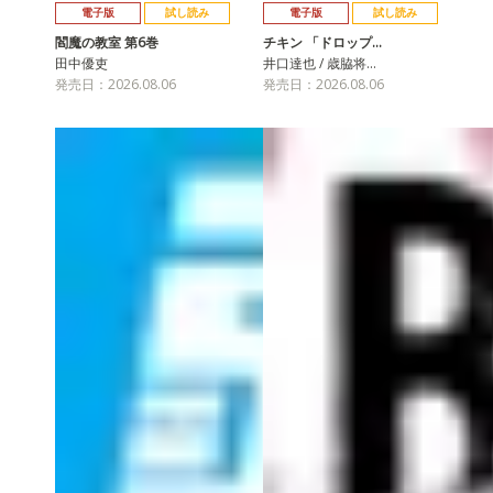
電子版
試し読み
電子版
試し読み
閻魔の教室 第6巻
チキン 「ドロップ…
田中優吏
井口達也 / 歳脇将…
発売日：2026.08.06
発売日：2026.08.06