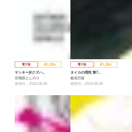
電子版
試し読み
電子版
試し読み
ヤンキーJKクズハ…
タイカの理性 第7…
宗我部としのり
板垣巴留
発売日：2026.08.06
発売日：2026.08.06