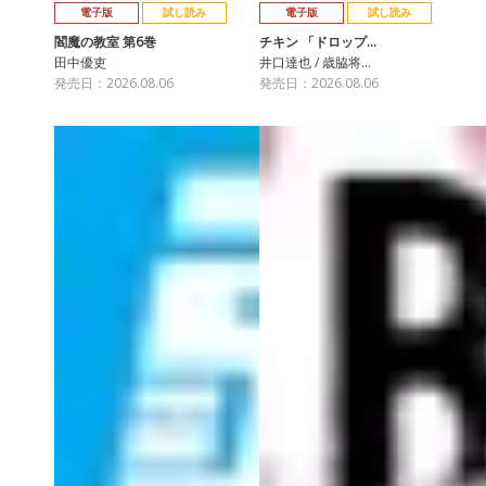
電子版
試し読み
電子版
試し読み
閻魔の教室 第6巻
チキン 「ドロップ…
田中優吏
井口達也 / 歳脇将…
発売日：2026.08.06
発売日：2026.08.06