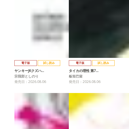
電子版
試し読み
電子版
試し読み
ヤンキーJKクズハ…
タイカの理性 第7…
宗我部としのり
板垣巴留
発売日：2026.08.06
発売日：2026.08.06