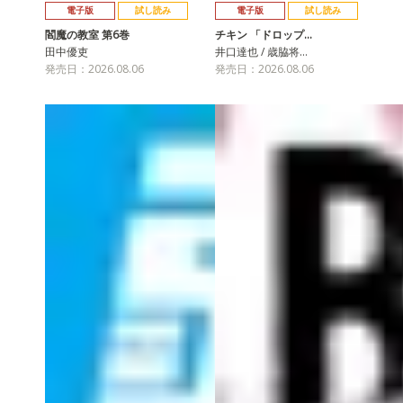
電子版
試し読み
電子版
試し読み
閻魔の教室 第6巻
チキン 「ドロップ…
田中優吏
井口達也 / 歳脇将…
発売日：2026.08.06
発売日：2026.08.06