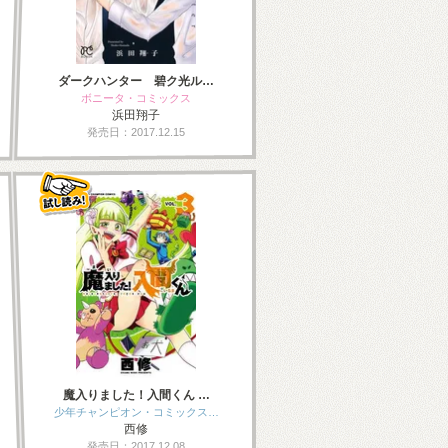
ダークハンター 碧ク光ル…
ボニータ・コミックス
浜田翔子
発売日：2017.12.15
魔入りました！入間くん …
少年チャンピオン・コミックス…
西修
発売日：2017.12.08