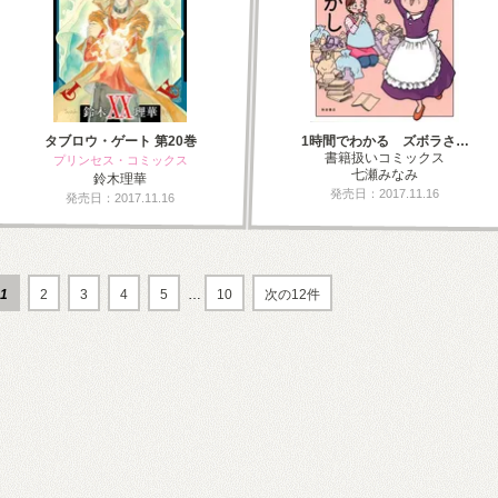
タブロウ・ゲート 第20巻
1時間でわかる ズボラさ…
書籍扱いコミックス
プリンセス・コミックス
七瀬みなみ
鈴木理華
発売日：2017.11.16
発売日：2017.11.16
1
2
3
4
5
…
10
次の12件