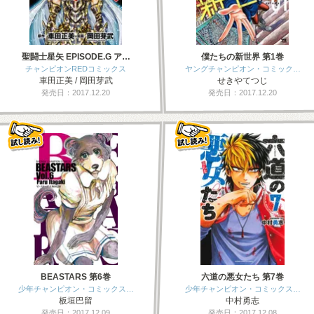
聖闘士星矢 EPISODE.G ア…
僕たちの新世界 第1巻
チャンピオンREDコミックス
ヤングチャンピオン・コミック…
車田正美 / 岡田芽武
せきやてつじ
発売日：2017.12.20
発売日：2017.12.20
BEASTARS 第6巻
六道の悪女たち 第7巻
少年チャンピオン・コミックス…
少年チャンピオン・コミックス…
板垣巴留
中村勇志
発売日：2017.12.09
発売日：2017.12.08