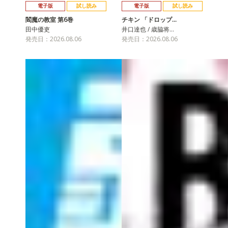
電子版
試し読み
電子版
試し読み
閻魔の教室 第6巻
チキン 「ドロップ…
田中優吏
井口達也 / 歳脇将…
発売日：2026.08.06
発売日：2026.08.06