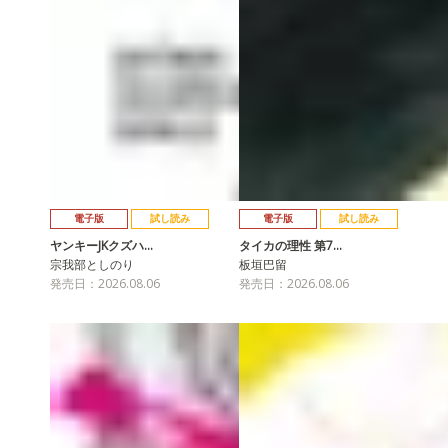
電子版
試し読み
電子版
試し読み
ヤンキーJKクズハ…
タイカの理性 第7…
宗我部としのり
板垣巴留
発売日：2026.08.06
発売日：2026.08.06