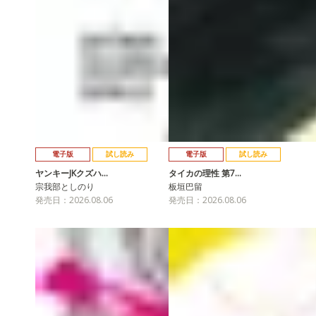
電子版
試し読み
電子版
試し読み
ヤンキーJKクズハ…
タイカの理性 第7…
宗我部としのり
板垣巴留
発売日：2026.08.06
発売日：2026.08.06