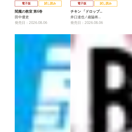
電子版
試し読み
電子版
試し読み
閻魔の教室 第6巻
チキン 「ドロップ…
田中優吏
井口達也 / 歳脇将…
発売日：2026.08.06
発売日：2026.08.06