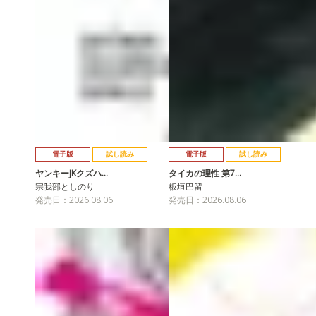
電子版
試し読み
電子版
試し読み
ヤンキーJKクズハ…
タイカの理性 第7…
宗我部としのり
板垣巴留
発売日：2026.08.06
発売日：2026.08.06