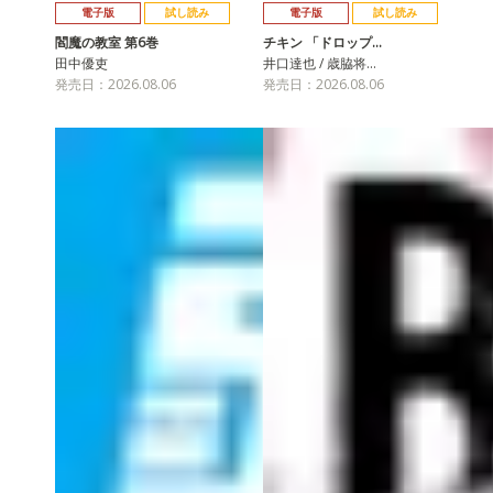
電子版
試し読み
電子版
試し読み
閻魔の教室 第6巻
チキン 「ドロップ…
田中優吏
井口達也 / 歳脇将…
発売日：2026.08.06
発売日：2026.08.06