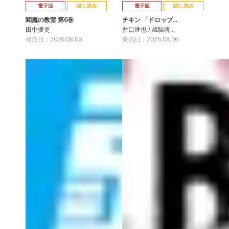
電子版
試し読み
電子版
試し読み
閻魔の教室 第6巻
チキン 「ドロップ…
田中優吏
井口達也 / 歳脇将…
発売日：2026.08.06
発売日：2026.08.06