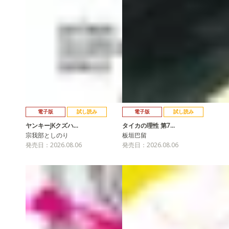
電子版
試し読み
電子版
試し読み
ヤンキーJKクズハ…
タイカの理性 第7…
宗我部としのり
板垣巴留
発売日：2026.08.06
発売日：2026.08.06