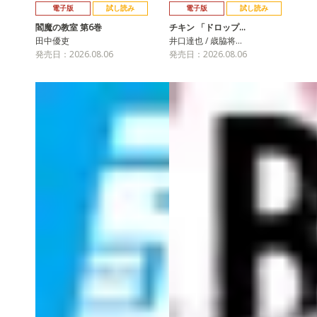
電子版
試し読み
電子版
試し読み
閻魔の教室 第6巻
チキン 「ドロップ…
田中優吏
井口達也 / 歳脇将…
発売日：2026.08.06
発売日：2026.08.06