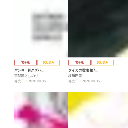
電子版
試し読み
電子版
試し読み
ヤンキーJKクズハ…
タイカの理性 第7…
宗我部としのり
板垣巴留
発売日：2026.08.06
発売日：2026.08.06