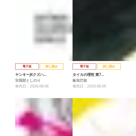
電子版
試し読み
電子版
試し読み
ヤンキーJKクズハ…
タイカの理性 第7…
宗我部としのり
板垣巴留
発売日：2026.08.06
発売日：2026.08.06