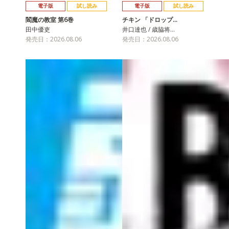
電子版
試し読み
電子版
試し読み
閻魔の教室 第6巻
チキン 「ドロップ…
田中優吏
井口達也 / 歳脇将…
発売日：2026.08.06
発売日：2026.08.06