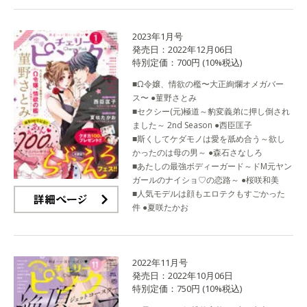
2023年1月号
発売日：2022年12月06日
特別定価：700円 (10%税込)
■Ω令嬢、情欲の檻〜大正絢爛オメガバー
ス〜 ●菫野さとみ
■セクシー(元)極道～豹変義弟に押し倒され
ました～ 2nd Season ●西臣匡子
■斯くしてケダモノは愛を舐め合う～欲し
かったのは母の男～ ●森石さなしろ
■あたしの最強ボディーガード～ドM元ヤン
ガールのナイショ♡の恋路～ ●桜咲和美
■人気モデルは顔もエロテクもすごかった
件 ●夏咲たかお
詳細ページ
2022年11月号
発売日：2022年10月06日
特別定価：750円 (10%税込)