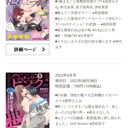
■1冊まるごと衝撃的官能ラブ!! ●克本かさ
ね, 秋元奈美, 坂下亜寿佳, 伊吹美里
■教えて♡旦那サマ♡♡ ●草薙竜樹
■あたしの最強ボディーガード～ドM元ヤン
ガールのナイショ♡の恋路～ ●桜咲和美
■据え膳食わぬは女の恥 ●かねたひと美
■新・究極のM ●白井裕子
■イケないカラダが恋の炎を煽ります ●神代
京子
詳細ページ
2022年9月号
発売日：2022年08月08日
特別定価：700円 (10%税込)
■Ω令嬢、情欲の檻〜大正絢爛オメガバー
ス〜 ●菫野さとみ
■斯くしてケダモノは愛を舐め合う～欲し
かったのは母の男～ ●森石さなしろ
■セクシー(元)極道～豹変義弟に押し倒され
ました～ 2nd Season ●西臣匡子