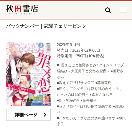
秋田書店
バックナンバー | 恋愛チェリーピンク
2023年３月号
発売日：2023年02月06日
特別定価：750円 (10%税込)
■1冊まるごと菫野さとみ!! タイムスリップ
縁結び～大正男子と交わる蜜夜～ ●菫野さ
とみ
■教えて♡旦那サマ♡♡ ●草薙竜樹
■斯くしてケダモノは愛を舐め合う～欲し
かったのは母の男～ ●森石さなしろ
■新・究極のM ●白井裕子
■セクサロイドは熱い指で誘惑する ●渡辺オ
ペラ
■イケないカラダが恋の炎を煽ります ●神代
詳細ページ
京子