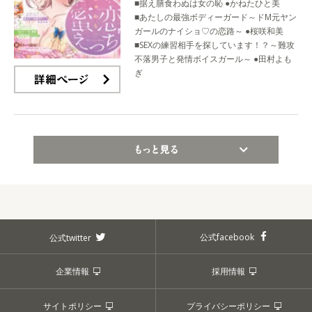
■据え膳食わぬは女の恥 ●かねたひと美
■あたしの最強ボディーガード～ドM元ヤン
ガールのナイショ♡の恋路～ ●桜咲和美
■SEXの練習相手を探しています！？～難攻
不落男子と発情ボイスガール～ ●田村よも
ぎ
詳細ページ
もっと見る
公式facebook
公式twitter
企業情報
採用情報
サイトポリシー
プライバシーポリシー