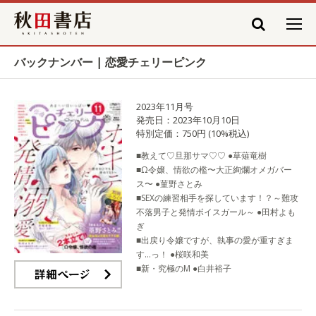
秋田書店
バックナンバー | 恋愛チェリーピンク
2023年11月号
発売日：2023年10月10日
特別定価：750円 (10%税込)
■教えて♡旦那サマ♡♡ ●草薙竜樹
■Ω令嬢、情欲の檻〜大正絢爛オメガバー
ス〜 ●菫野さとみ
■SEXの練習相手を探しています！？～難攻
不落男子と発情ボイスガール～ ●田村よも
ぎ
■出戻り令嬢ですが、執事の愛が重すぎま
す…っ！ ●桜咲和美
■新・究極のM ●白井裕子
詳細ページ