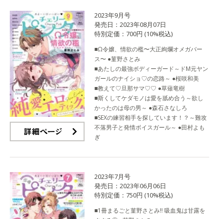
2023年9月号
発売日：2023年08月07日
特別定価：700円 (10%税込)
■Ω令嬢、情欲の檻〜大正絢爛オメガバー
ス〜 ●菫野さとみ
■あたしの最強ボディーガード～ドM元ヤン
ガールのナイショ♡の恋路～ ●桜咲和美
■教えて♡旦那サマ♡♡ ●草薙竜樹
■斯くしてケダモノは愛を舐め合う～欲し
かったのは母の男～ ●森石さなしろ
■SEXの練習相手を探しています！？～難攻
不落男子と発情ボイスガール～ ●田村よも
ぎ
詳細ページ
2023年7月号
発売日：2023年06月06日
特別定価：750円 (10%税込)
■1冊まるごと菫野さとみ!! 吸血鬼は甘露を