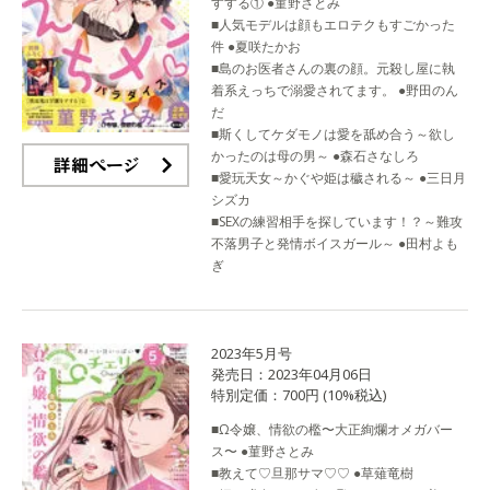
すする① ●菫野さとみ
■人気モデルは顔もエロテクもすごかった
件 ●夏咲たかお
■島のお医者さんの裏の顔。元殺し屋に執
着系えっちで溺愛されてます。 ●野田のん
だ
■斯くしてケダモノは愛を舐め合う～欲し
かったのは母の男～ ●森石さなしろ
■愛玩天女～かぐや姫は穢される～ ●三日月
詳細ページ
シズカ
■SEXの練習相手を探しています！？～難攻
不落男子と発情ボイスガール～ ●田村よも
ぎ
2023年5月号
発売日：2023年04月06日
特別定価：700円 (10%税込)
■Ω令嬢、情欲の檻〜大正絢爛オメガバー
ス〜 ●菫野さとみ
■教えて♡旦那サマ♡♡ ●草薙竜樹