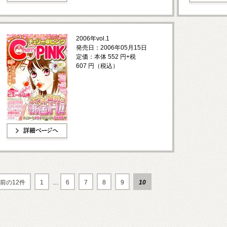
詳細ページへ
詳細ページへ
2006年vol.1
発売日：2006年05月15日
定価：本体 552 円+税
607 円（税込）
詳細ページへ
前の12件
1
…
6
7
8
9
10