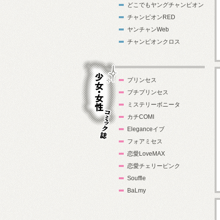
どこでもヤングチャンピオン
チャンピオンRED
ヤンチャンWeb
チャンピオンクロス
プリンセス
プチプリンセス
ミステリーボニータ
カチCOMI
Eleganceイブ
フォアミセス
少女・女性コ
恋愛LoveMAX
ミック誌
恋愛チェリーピンク
Souffle
BaLmy