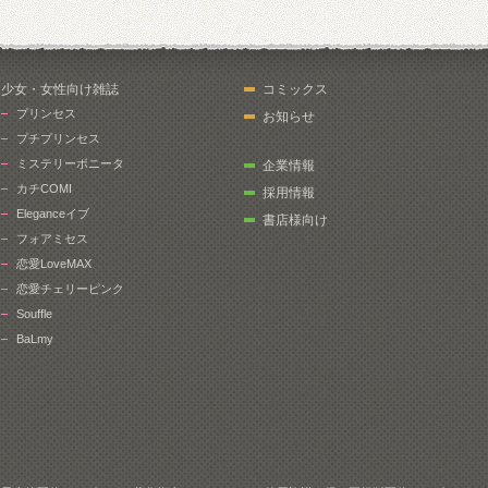
少女・女性向け雑誌
コミックス
プリンセス
お知らせ
プチプリンセス
ミステリーボニータ
企業情報
カチCOMI
採用情報
Eleganceイブ
書店様向け
フォアミセス
恋愛LoveMAX
恋愛チェリーピンク
Souffle
BaLmy