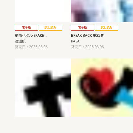
電子版
試し読み
電子版
試し読み
弱虫ペダル SPARE …
BREAK BACK 第25巻
渡辺航
KASA
発売日：2026.08.06
発売日：2026.08.06