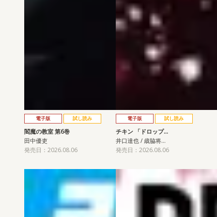
電子版
試し読み
電子版
試し読み
閻魔の教室 第6巻
チキン 「ドロップ…
田中優吏
井口達也 / 歳脇将…
発売日：2026.08.06
発売日：2026.08.06