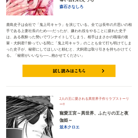
森石さなしろ
鹿島史子は会社で「鬼上司キャラ」を演じている。全ては長年の片思いの相
手である上妻社長のため──だったが、嫌われ役をやることに疲れた史子
は、ある夜酔った勢いでワンナイトしてしまう。相手はまさかの職場の後
輩・犬飼君!? 酔っている間に「鬼上司キャラ」のことも全て打ち明けてしま
った史子が、秘密にしてほしいと頼むと、犬飼君は取り引きを持ちかけてく
る。「秘密がいいなら──…抱かせてください」
試し読みはこちら
2人の王に愛される異世界子作りラブストーリ
ー!!
寵愛王宮～異世界、ふたりの王と夜
伽姫～
並木クロエ