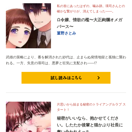
私の首にあったはずの、噛み跡。瑛司さんとの
確かな繋がりが、消えてしまった――。
Ω令嬢、情欲の檻〜大正絢爛オメガ
バース〜
菫野さとみ
武雄の策略により、番を解消された紗代は、止まらぬ発情地獄と孤独に襲わ
れる。一方、失意の瑛司は、悪夢と狂気に支配され――!?
試し読みはこちら
片思いから始まる秘密のトライアングルラブ ス
タート！
秘密がいいなら、抱かせてくださ
い。したたか後輩と猫かぶり社長に
奪い合われえっち