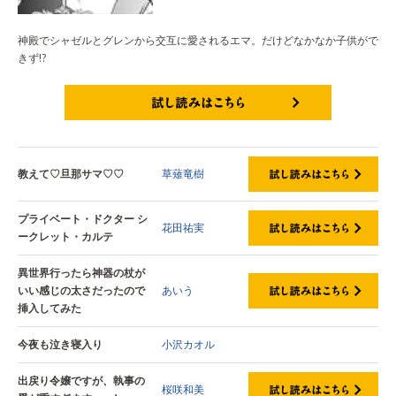
神殿でシャゼルとグレンから交互に愛されるエマ。だけどなかなか子供がで
きず!?
試し読みはこちら
教えて♡旦那サマ♡♡
草薙竜樹
プライベート・ドクター シ
花田祐実
ークレット・カルテ
異世界行ったら神器の杖が
いい感じの太さだったので
あいう
挿入してみた
今夜も泣き寝入り
小沢カオル
出戻り令嬢ですが、執事の
桜咲和美