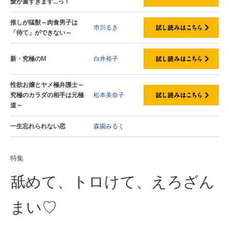
愛が重すぎます…っ！
推しが猛獣～肉食男子は
市川るき
「待て」ができない～
新・究極のM
白井裕子
性欲お嬢とヤメ極弁護士～
究極のカラダの相手は元極
松本美奈子
道～
一生忘れられない恋
森園みるく
特集
舐めて、トロけて、えろざん
まい♡