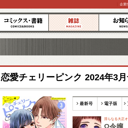
企業
コミックス
雑誌
お知らせ
恋愛チェリーピンク 2024年3
最新号
電子版
バ
淫らなる大正オ
Ω令嬢