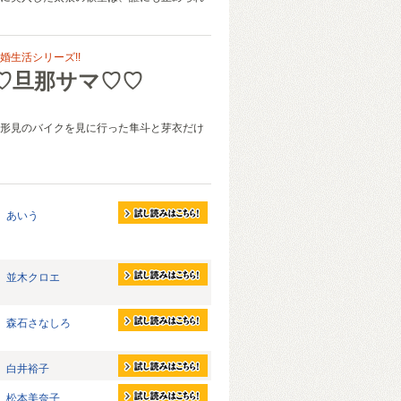
婚生活シリーズ!!
♡旦那サマ♡♡
形見のバイクを見に行った隼斗と芽衣だけ
あいう
並木クロエ
森石さなしろ
白井裕子
松本美奈子