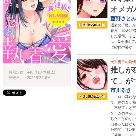
オメガ
菫野さと
運命の「檻」が
春日井武雄に招
した瑛司。そこ
は、Ωを捕えて
は紗代の姿が…!
犬系男子の発情
推しが
特別定価：440円 (10%税込)
発売日 ：2024年2月6日
て」が
市川るき
「エロい耳だな
で、体の奥が熱
「不感症」と言
ゲームのキャラ
じたことのない
出会ったばかり
た瞬間、甘い吐
「発情モード」