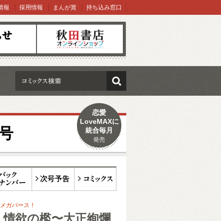
情報
採用情報
まんが賞
持ち込み窓口
オンラインショップ
検索
恋愛
LoveMAXに
月号
統合毎月
発売
ックナンバー
次号予告
コミックス
メガバース！
、情欲の檻〜大正絢爛