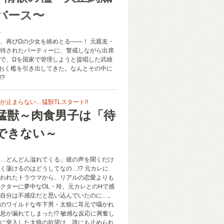
バース〜
み
、再びΩの少女を絡めとる――！ 元親友・
待されたパーティーに、警戒しながら出席
で、Ωを国家で管理しようと提唱した武雄
おく檻を引き出してきた。なんとその中に
?
が止まらない…猛獣TLスタート!!
猛獣～肉食男子は「待
できない～
…どんどん溢れてくる」彼の声を聞くだけ
く蕩けるのはどうしてなの…!? 元カレに
われたトラウマから、リアルの恋愛よりも
クターに夢中なOL・玲。元カレとのHで感
自分は不感症だと思い込んでいたのに…。
のワイルドな年下男・太狼に耳元で囁かれ
息が漏れてしまった!? 敏感な反応に興奮し
に突入した太狼の欲望は、誰にも止められ