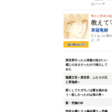
ない――!!
隼斗と芽衣の結
教えて
草薙竜樹
亡くなった母の
ど…!?
異世界行ったら神器の杖がいい
感じの太さだったので挿入して
みた
寵愛王宮～異世界、ふたりの王
と夜伽姫～
斯くしてケダモノは愛を舐め合
う～欲しかったのは母の男～
新・究極のM
性欲お嬢とヤメ極弁護士～究極