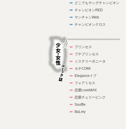
どこでもヤングチャンピオン
チャンピオンRED
ヤンチャンWeb
チャンピオンクロス
プリンセス
プチプリンセス
ミステリーボニータ
カチCOMI
Eleganceイブ
フォアミセス
少女・女性コ
恋愛LoveMAX
ミック誌
恋愛チェリーピンク
Souffle
BaLmy