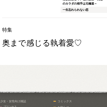
のカラダの相手は元極道～
一生忘れられない恋
特集
奥まで感じる執着愛♡
少女・女性向け雑誌
コミックス
プリンセス