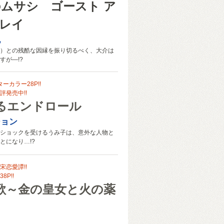
のムサシ ゴースト ア
グレイ
紀
）との残酷な因縁を振り切るべく、大介は
すが―!?
ーカラー28P!!
評発売中!!
るエンドロール
ジョン
ショックを受けるうみ子は、意外な人物と
とになり…!?
宋恋愛譚!!
P!!
歌～金の皇女と火の薬