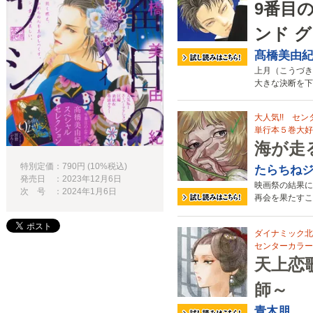
9番目
ンド 
髙橋美由
上月（こうづき
大きな決断を下
大人気!! センタ
単行本５巻大好
海が走
特別定価：790円 (10%税込)
たらちね
発売日 ：2023年12月6日
映画祭の結果に
次 号 ：2024年1月6日
再会を果たすこ
ダイナミック北
センターカラー38
天上恋
師～
青木朋