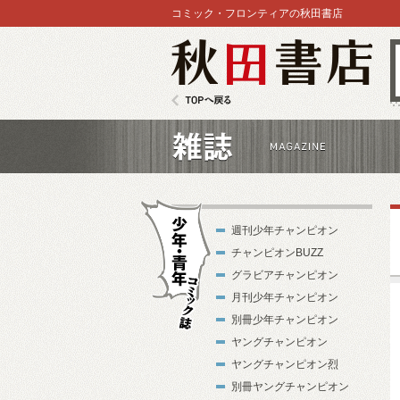
コミック・フロンティアの秋田書店
秋田書店
TOPへ戻る
雑誌
週刊少年チャンピオン
チャンピオンBUZZ
グラビアチャンピオン
月刊少年チャンピオン
別冊少年チャンピオン
少年・青年コ
ヤングチャンピオン
ミック誌
ヤングチャンピオン烈
別冊ヤングチャンピオン