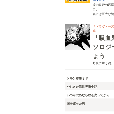
遼の皇帝の居場
ラ。
裏には巨大な陰
「ドラヴァーズ
場!!
「吸血
ソロジ
ょう
月夜に舞う鴉、
ケルン市警オド
やじきた異世界道中記
いつか死ぬなら絵を売ってから
国を蹴った男