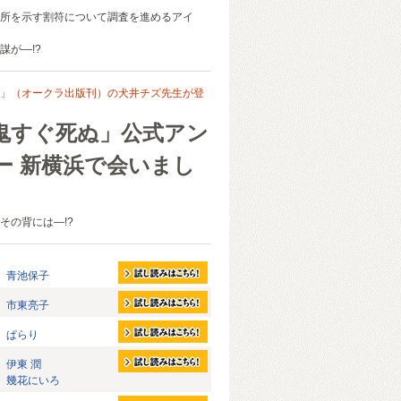
所を示す割符について調査を進めるアイ
謀が―!?
」（オークラ出版刊）の犬井チズ先生が登
鬼すぐ死ぬ」公式アン
ー 新横浜で会いまし
その背には―!?
青池保子
市東亮子
ぱらり
伊東 潤
幾花にいろ