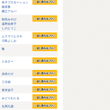
幸子プロモーション
猪原賽
國立アルバ
秋田みやび
遠野由来子
しのとうこ
ムラマツヒロキ
川島よしお
亀
とみさー
糸井のぞ
三月病
青井波子
みどりわたる
丸岡九蔵