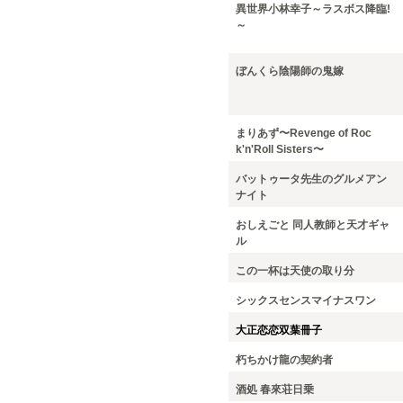
異世界小林幸子～ラスボス降臨!
～
ぼんくら陰陽師の鬼嫁
まりあず〜Revenge of Roc
k'n'Roll Sisters〜
バットゥータ先生のグルメアン
ナイト
おしえごと 同人教師と天才ギャ
ル
この一杯は天使の取り分
シックスセンスマイナスワン
大正恋恋双葉冊子
朽ちかけ龍の契約者
酒処 春來荘日乗