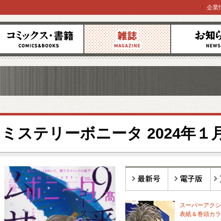
企業
コミックス
雑誌
お知らせ
ミステリーボニータ 2024年１
最新号
電子版
バ
スーパーアクシ
表紙＆巻頭カラー