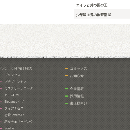
エイラと外つ国の王
少年吸血鬼の軟禁部屋
少女・女性向け雑誌
コミックス
プリンセス
お知らせ
プチプリンセス
ミステリーボニータ
企業情報
カチCOMI
採用情報
Eleganceイブ
書店様向け
フォアミセス
恋愛LoveMAX
恋愛チェリーピンク
Souffle