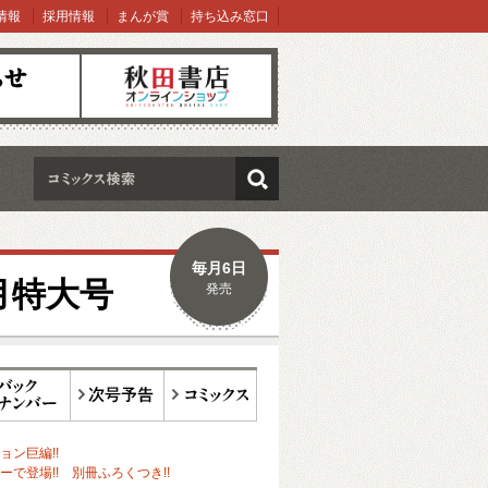
情報
採用情報
まんが賞
持ち込み窓口
オンラインショップ
検索
毎月6日
月特大号
発売
ックナンバー
次号予告
コミックス
ョン巨編!!
で登場!! 別冊ふろくつき!!