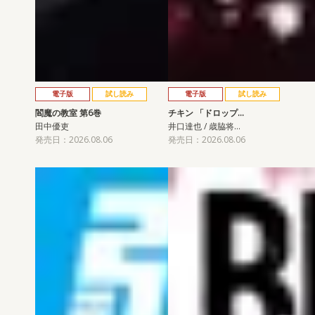
電子版
試し読み
電子版
試し読み
閻魔の教室 第6巻
チキン 「ドロップ…
田中優吏
井口達也 / 歳脇将…
発売日：2026.08.06
発売日：2026.08.06