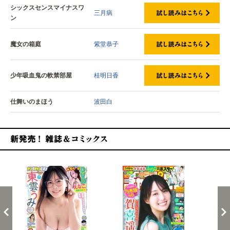
シックスセンスマイナスワ
三月病
ン
魔女の箱庭
紫堂恭子
少年吸血鬼の軟禁部屋
桂明日香
仕舞いのまほう
波田白
新発売！雑誌&コミックス