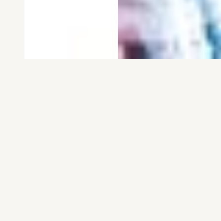
電子版
試し読み
電子版
試し読み
弱虫ペダル SPARE …
BREAK BACK 第25巻
渡辺航
KASA
発売日：2026.08.06
発売日：2026.08.06