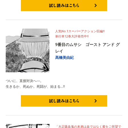
試し読みはこちら
人気No.1スーパーアクション巨編!!
単行本12巻大評発売中!!
9番目のムサシ ゴースト アンド グ
レイ
髙橋美由紀
ついに、直接対決へ―。
生きるか、死ぬか。死闘が、始まる…!!
試し読みはこちら
「大正吸血鬼の末弟は血ではなく蜜をご所望で