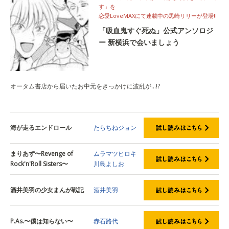
す」を
恋愛LoveMAXにて連載中の黒崎リリーが登場!!
「吸血鬼すぐ死ぬ」公式アンソロジ
ー 新横浜で会いましょう
オータム書店から届いたお中元をきっかけに波乱が…!?
海が走るエンドロール
たらちねジョン
まりあず〜Revenge of
ムラマツヒロキ
Rock'n'Roll Sisters〜
川島よしお
酒井美羽の少女まんが戦記
酒井美羽
P.As.〜僕は知らない〜
赤石路代