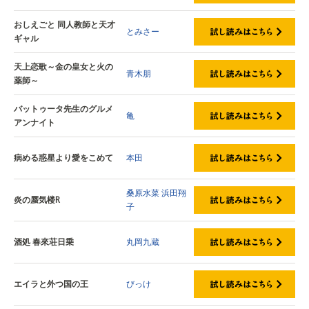
おしえごと 同人教師と天才
とみさー
ギャル
天上恋歌～金の皇女と火の
青木朋
薬師～
バットゥータ先生のグルメ
亀
アンナイト
病める惑星より愛をこめて
本田
桑原水菜
浜田翔
炎の蜃気楼R
子
酒処 春來荘日乗
丸岡九蔵
エイラと外つ国の王
びっけ