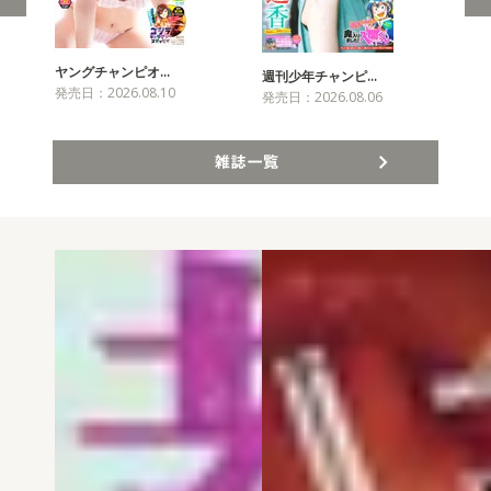
ヤングチャンピオ…
チャ
週刊少年チャンピ…
発売日：2026.08.10
発売
発売日：2026.08.06
雑誌一覧