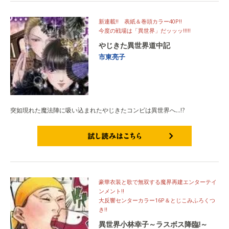
新連載!! 表紙＆巻頭カラー40P!!
今度の戦場は「異世界」だッッッ!!!!!
やじきた異世界道中記
市東亮子
突如現れた魔法陣に吸い込まれたやじきたコンビは異世界へ…!?
試し読みはこちら
豪華衣装と歌で無双する魔界再建エンターテイ
ンメント!!
大反響センターカラー16P＆とじこみふろくつ
き!!
異世界小林幸子～ラスボス降臨!～