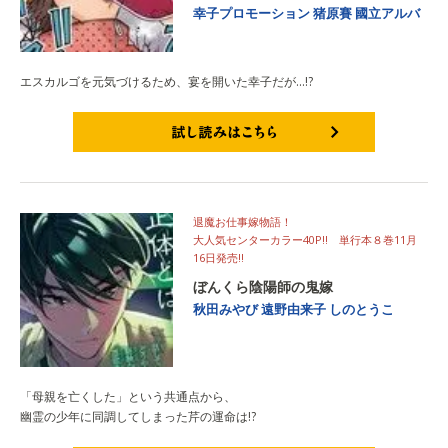
幸子プロモーション
猪原賽
國立アルバ
エスカルゴを元気づけるため、宴を開いた幸子だが…!?
試し読みはこちら
退魔お仕事嫁物語！
大人気センターカラー40P!! 単行本８巻11月
16日発売!!
ぼんくら陰陽師の鬼嫁
秋田みやび
遠野由来子
しのとうこ
「母親を亡くした」という共通点から、
幽霊の少年に同調してしまった芹の運命は!?