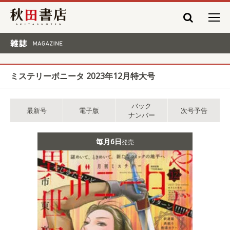
秋田書店
雑誌 MAGAZINE
ミステリーボニータ 2023年12月特大号
バック
最新号
電子版
次号予告
ナンバー
毎月6日
発売