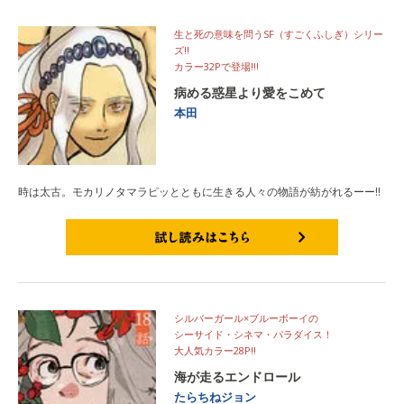
生と死の意味を問うSF（すごくふしぎ）シリー
ズ!!
カラー32Pで登場!!!
病める惑星より愛をこめて
本田
時は太古。モカリノタマラピッとともに生きる人々の物語が紡がれるーー!!
試し読みはこちら
シルバーガール×ブルーボーイの
シーサイド・シネマ・パラダイス！
大人気カラー28P!!
海が走るエンドロール
たらちねジョン