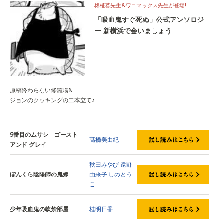
柊柾葵先生&ワニマックス先生が登場!!
「吸血鬼すぐ死ぬ」公式アンソロジ
ー 新横浜で会いましょう
原稿終わらない修羅場&
ジョンのクッキングの二本立て♪
9番目のムサシ ゴースト
髙橋美由紀
アンド グレイ
秋田みやび
遠野
ぼんくら陰陽師の鬼嫁
由来子
しのとう
こ
少年吸血鬼の軟禁部屋
桂明日香