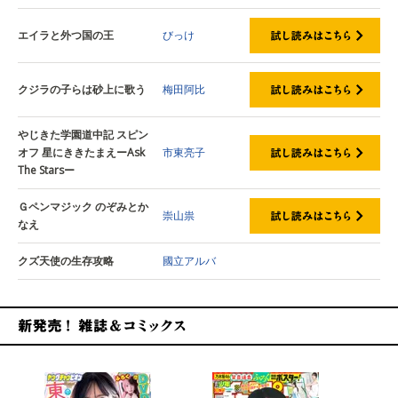
エイラと外つ国の王
びっけ
クジラの子らは砂上に歌う
梅田阿比
やじきた学園道中記 スピン
オフ 星にききたまえーAsk
市東亮子
The Starsー
Ｇペンマジック のぞみとか
崇山祟
なえ
クズ天使の生存攻略
國立アルバ
新発売！雑誌&コミックス