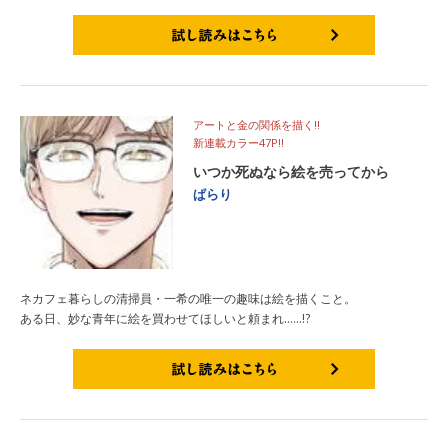
試し読みはこちら
アートと金の関係を描く!!
新連載カラー47P!!
いつか死ぬなら絵を売ってから
ぱらり
ネカフェ暮らしの清掃員・一希の唯一の趣味は絵を描くこと。
ある日、妙な青年に絵を買わせてほしいと頼まれ……!?
試し読みはこちら