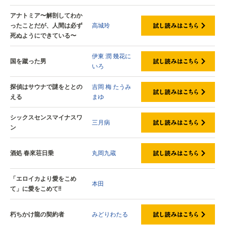
アナトミア〜解剖してわか
ったことだが、人間は必ず
高城玲
死ぬようにできている〜
伊東 潤
幾花に
国を蹴った男
いろ
探偵はサウナで謎をととの
吉岡 梅
たうみ
える
まゆ
シックスセンスマイナスワ
三月病
ン
酒処 春來荘日乗
丸岡九蔵
「エロイカより愛をこめ
本田
て」に愛をこめて!!
朽ちかけ龍の契約者
みどりわたる