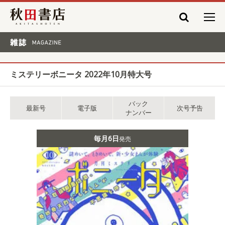
秋田書店
雑誌 MAGAZINE
ミステリーボニータ 2022年10月特大号
バック
最新号
電子版
次号予告
ナンバー
毎月6日
発売