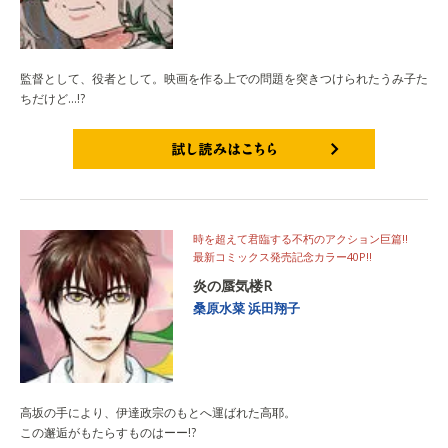
監督として、役者として。映画を作る上での問題を突きつけられたうみ子た
ちだけど…!?
試し読みはこちら
時を超えて君臨する不朽のアクション巨篇!!
最新コミックス発売記念カラー40P!!
炎の蜃気楼R
桑原水菜
浜田翔子
高坂の手により、伊達政宗のもとへ運ばれた高耶。
この邂逅がもたらすものはーー!?