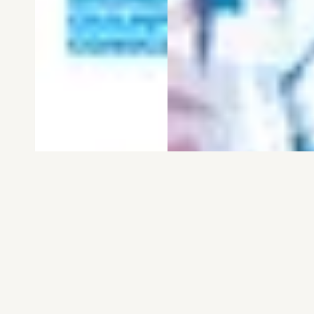
電子版
試し読み
電子版
試し読み
弱虫ペダル SPARE …
BREAK BACK 第25巻
渡辺航
KASA
発売日：2026.08.06
発売日：2026.08.06