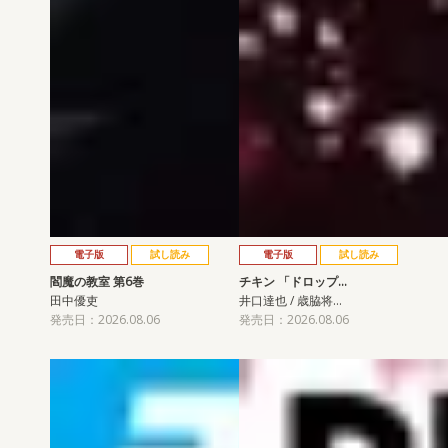
電子版
試し読み
電子版
試し読み
閻魔の教室 第6巻
チキン 「ドロップ…
田中優吏
井口達也 / 歳脇将…
発売日：2026.08.06
発売日：2026.08.06