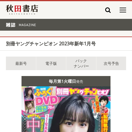
秋田書店
雑誌 MAGAZINE
別冊ヤングチャンピオン 2023年新年1月号
バック
最新号
電子版
次号予告
ナンバー
毎月第1火曜日
発売