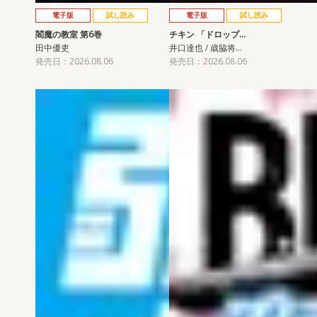
電子版
試し読み
電子版
試し読み
閻魔の教室 第6巻
チキン 「ドロップ…
田中優吏
井口達也 / 歳脇将…
発売日：2026.08.06
発売日：2026.08.06