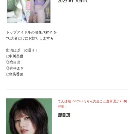
2023 #1 70min.
トップアイドルの映像70min.を
YC読者だけにお贈りします★
出演は以下の通り ↓
◎中川美優
◎鹿目凛
◎青科まき
◎島袋香菜
でんぱ組.incのぺろりん先生こと鹿目凛がYC初
登場！
鹿目凛