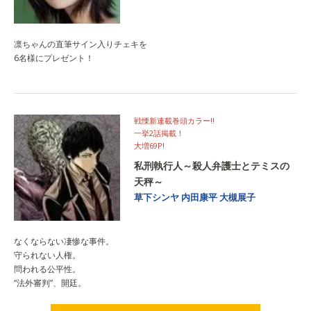
凛ちゃんの直筆サイン入りチェキを
6名様にプレゼント！
戦慄新連載巻頭カラー‼
一挙2話掲載！
大増69P!
私刑執行人～殺人弁護士とテミスの
天秤～
草下シンヤ
内田康平
大槻展子
なくならない凄惨な事件。
守られない人権。
問われる公平性。
“法外審判”、開廷。