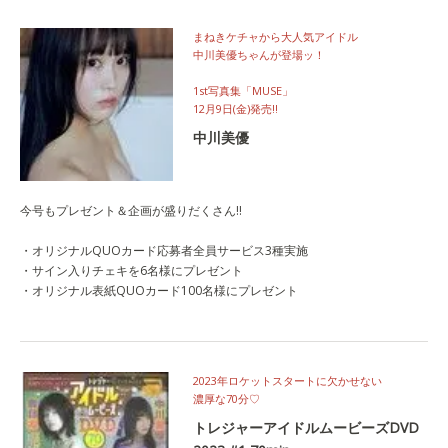
まねきケチャから大人気アイドル
中川美優ちゃんが登場ッ！
1st写真集「MUSE」
12月9日(金)発売‼
中川美優
今号もプレゼント＆企画が盛りだくさん!!
・オリジナルQUOカード応募者全員サービス3種実施
・サイン入りチェキを6名様にプレゼント
・オリジナル表紙QUOカード100名様にプレゼント
2023年ロケットスタートに欠かせない
濃厚な70分♡
トレジャーアイドルムービーズDVD