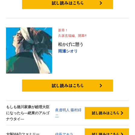
試し読みはこちら
新章！
久坂玄瑞編、開幕‼
松かげに憩う
雨瀬シオリ
試し読みはこちら
もしも徳川家康が総理大臣
眞邊明人
藤村緋
になったら―絶東のアルゴ
二
ナウタイ―
大阪MADファミリー
信長アキラ