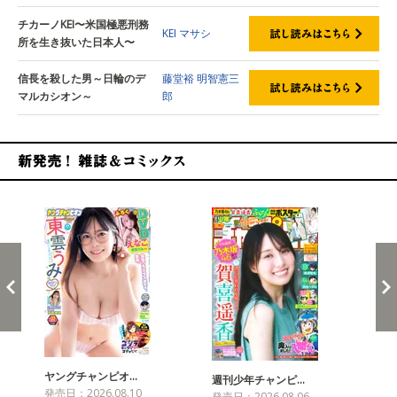
チカーノKEI〜米国極悪刑務
KEI
マサシ
所を生き抜いた日本人〜
信長を殺した男～日輪のデ
藤堂裕
明智憲三
マルカシオン～
郎
新発売！雑誌&コミックス
ヤングチャンピオ…
チャ
週刊少年チャンピ…
発売日：2026.08.10
発売
発売日：2026.08.06