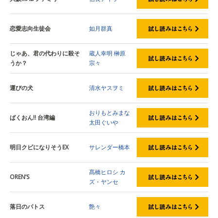
恋愛志向生徒会
如月群真
じゃあ、君の代わりに殺そ
蔵人幸明
榊原
うか？
宗々
運びの犬
清水ヤスヲミ
おりもとみまな
ばくおん!! 台湾編
太田ぐいや
明日クビになりそうEX
サレンダー橋本
髙橋ヒロシ
カ
OREN’S
ズ・ヤンセ
落日のパトス
艶々