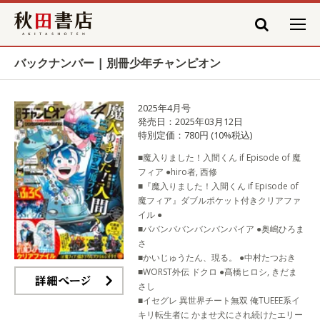
秋田書店
バックナンバー | 別冊少年チャンピオン
2025年4月号
発売日：2025年03月12日
特別定価：780円 (10%税込)
■魔入りました！入間くん if Episode of 魔
フィア ●hiro者, 西修
■『魔入りました！入間くん if Episode of
魔フィア』ダブルポケット付きクリアファ
イル ●
■ババンババンバンバンパイア ●奥嶋ひろま
さ
■かいじゅうたん、現る。 ●中村たつおき
■WORST外伝 ドクロ ●髙橋ヒロシ, きだま
さし
詳細ページ
■イセグレ 異世界チート無双 俺TUEEE系イ
キリ転生者に かませ犬にされ続けたエリー