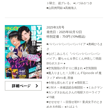
ト騎士、超グレる。 ●いづみかつき
■山田拷問録 ●髙橋海人
2025年3月号
発売日：2025年02月12日
特別定価：750円 (10%税込)
■ババンババンバンバンパイア ●奥嶋ひろま
さ
■なげこみふろく『ババンババンバンバン
パイア』蘭ちゃん＆李仁くん仲良し♡両面
BIGポスター ●
■空気階段の手すりに掴まれ ●空気階段
■魔入りました！入間くん if Episode of 魔
フィア ●hiro者, 西修
■今朝も揺られてます ●増田英二
■U.M.A ～未確認総合格闘技～ ●ミルクマン
■カンダタおねえさんの地獄スローライフ
詳細ページ
●19歳
■せせせせ！～目指せ初H！童貞女子のとき
めき大作戦～ ●たばよう