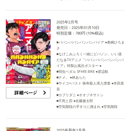
2025年2月号
発売日：2025年01月10日
特別定価：780円 (10%税込)
■ババンババンバンバンパイア ●奥嶋ひろま
さ
■なげこみふろく一緒にビバノン、いい湯
だな♨TVアニメ『ババンババンバンバンパ
イア』特製お風呂ポスター ●
■弱虫ペダル SPARE BIKE ●渡辺航
■ナメ。 ●林あらた
■サイコ×パスト 猟奇殺人潜入捜査 ●本田真
吾
■カブリダニ ●オオゾネサトシ
詳細ページ
■不死と罰 ●佐藤健太郎
■空気階段の手すりに掴まれ ●空気階段
2025年新年1月号