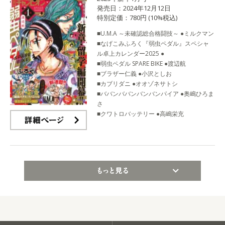
発売日：2024年12月12日
特別定価：780円 (10%税込)
■U.M.A ～未確認総合格闘技～ ●ミルクマン
■なげこみふろく『弱虫ペダル』スペシャ
ル卓上カレンダー2025 ●
■弱虫ペダル SPARE BIKE ●渡辺航
■ブラザー仁義 ●小沢としお
■カブリダニ ●オオゾネサトシ
■ババンババンバンバンパイア ●奥嶋ひろま
さ
■クワトロバッテリー ●高嶋栄充
詳細ページ
もっと見る