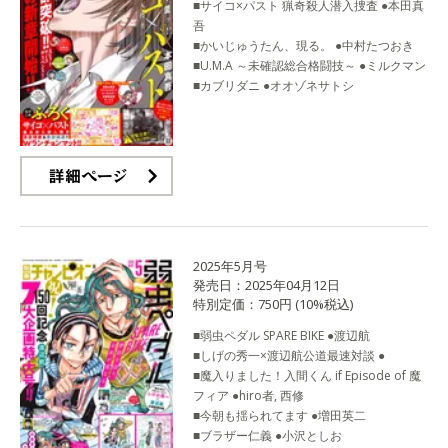
■サイコ×パスト 猟奇殺人潜入捜査 ●本田真
吾
■かいじゅうたん、現る。 ●中村たつおき
■U.M.A ～未確認総合格闘技～ ●ミルクマン
■カブリダニ ●オオゾネサトシ
詳細ページ
2025年5月号
発売日：2025年04月12日
特別定価：750円 (10%税込)
■弱虫ペダル SPARE BIKE ●渡辺航
■しげの秀一×渡辺航公道最速対談 ●
■魔入りました！入間くん if Episode of 魔
フィア ●hiro者, 西修
■今朝も揺られてます ●増田英二
■ブラザー仁義 ●小沢としお