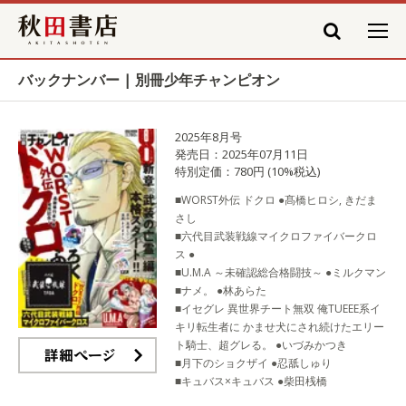
秋田書店
バックナンバー | 別冊少年チャンピオン
2025年8月号
発売日：2025年07月11日
特別定価：780円 (10%税込)
■WORST外伝 ドクロ ●髙橋ヒロシ, きだま
さし
■六代目武装戦線マイクロファイバークロ
ス ●
■U.M.A ～未確認総合格闘技～ ●ミルクマン
■ナメ。 ●林あらた
■イセグレ 異世界チート無双 俺TUEEE系イ
キリ転生者に かませ犬にされ続けたエリー
ト騎士、超グレる。 ●いづみかつき
■月下のショクザイ ●忍舐しゅり
詳細ページ
■キュバス×キュバス ●柴田桟橋