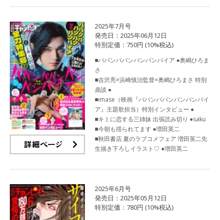
2025年7月号
発売日：2025年06月12日
特別定価：750円 (10%税込)
■ババンババンバンバンパイア ●奥嶋ひろま
さ
■吉沢亮×浜崎慎治監督×奥嶋ひろまさ 特別
鼎談 ●
■imase（映画『ババンババンバンバンパイ
ア』主題歌担当）特別インタビュー ●
■キミに恋する三姉妹 出張読み切り ●saku
■今朝も揺られてます ●増田英二
■秋田書店 夏のラブコメフェア 増田英二先
生描き下ろしイラスト♡ ●増田英二
詳細ページ
2025年6月号
発売日：2025年05月12日
特別定価：780円 (10%税込)