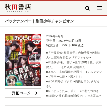
秋田書店
バックナンバー | 別冊少年チャンピオン
2026年4月号
発売日：2026年03月13日
特別定価：750円 (10%税込)
■『声優探偵×秋田書子』赤﨑千夏×伊東健
人×土田玲央 特製クリアファイル ●
■声優探偵×秋田書子 ●原作:赤﨑千夏、伊東
健人、土田玲央 漫画:髙橋海人
■U.M.A ～未確認総合格闘技～ ●ミルクマン
■ブラザー仁義 ●小沢としお
■WORST外伝 ドクロ ●髙橋ヒロシ, きだま
さし
■かいじゅうたん、現る。 ●中村たつおき
■※服装と性犯罪は無関係です。 ●上原ロバ
詳細ページ