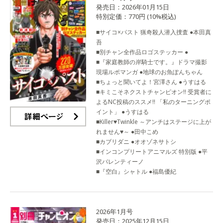
発売日：2026年01月15日
特別定価：770円 (10%税込)
■サイコ×パスト 猟奇殺人潜入捜査 ●本田真
吾
■別チャン全作品ロゴステッカー ●
■『家庭教師の岸騎士です。』ドラマ撮影
現場ルポマンガ ●地球のお魚ぽんちゃん
■ちょっと聞いてよ！宮澤さん ●うすはる
■キミこそネクストチャンピオン!! 受賞者に
よるNC投稿のススメ!! 「私のターニングポ
イント」 ●うすはる
■Killer♥Twinkle ～アンチはステージに上が
詳細ページ
れません♥～ ●田中こめ
■カブリダニ ●オオゾネサトシ
■インコンプリートアニマルズ 特別版 ●平
沢バレンティーノ
■『空白』シャトル ●福島優紀
2026年1月号
発売日：2025年12月15日