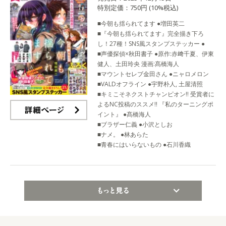
特別定価：750円 (10%税込)
■今朝も揺られてます ●増田英二
■『今朝も揺られてます』完全描き下ろ
し！27種！SNS風スタンプステッカー ●
■声優探偵×秋田書子 ●原作:赤﨑千夏、伊東
健人、土田玲央 漫画:髙橋海人
■マウントセレブ金田さん ●ニャロメロン
■VALDオフライン ●宇野朴人, 土屋清照
■キミこそネクストチャンピオン!! 受賞者に
よるNC投稿のススメ!! 『私のターニングポ
イント』 ●髙橋海人
詳細ページ
■ブラザー仁義 ●小沢としお
■ナメ。 ●林あらた
■青春にはいらないもの ●石川香織
もっと見る