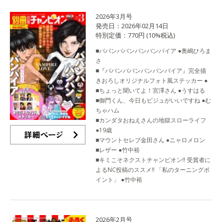
2026年3月号
発売日：2026年02月14日
特別定価：770円 (10%税込)
■ババンババンバンバンパイア ●奥嶋ひろま
さ
■『ババンババンバンバンパイア』完全描
きおろしオリジナルフォト風ステッカー ●
■ちょっと聞いてよ！宮澤さん ●うすはる
■御門くん、今日もビジュがいいですね ●む
ちゃハム
■カンダタおねえさんの地獄スローライフ
●19歳
■マウントセレブ金田さん ●ニャロメロン
詳細ページ
■レザー ●竹中裕
■キミこそネクストチャンピオン!! 受賞者に
よるNC投稿のススメ!! 「私のターニングポ
イント」 ●竹中裕
2026年2月号