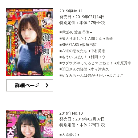
2019年No.11
発売日：2019年02月14日
特別定価：本体 278円+税
■欅坂46 渡邉理佐 ●
■魔入りました！入間くん ●西修
■BEASTARS ●板垣巴留
■六道の悪女たち ●中村勇志
■もういっぽん！ ●村岡ユウ
■ウダウダやってるヒマはねェ！ ●米原秀幸
■開田さんの怪談 ●木々津克久
■かなみちゃんは強がりたい ●よこよこ
詳細ページ
2019年No.10
発売日：2019年02月07日
特別定価：本体 278円+税
■大原優乃 ●