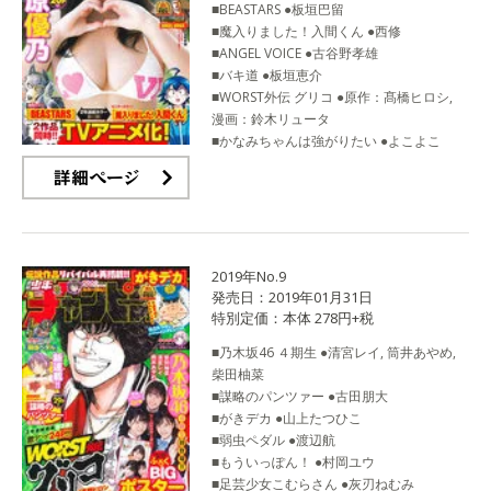
■BEASTARS ●板垣巴留
■魔入りました！入間くん ●西修
■ANGEL VOICE ●古谷野孝雄
■バキ道 ●板垣恵介
■WORST外伝 グリコ ●原作：髙橋ヒロシ,
漫画：鈴木リュータ
■かなみちゃんは強がりたい ●よこよこ
詳細ページ
2019年No.9
発売日：2019年01月31日
特別定価：本体 278円+税
■乃木坂46 ４期生 ●清宮レイ, 筒井あやめ,
柴田柚菜
■謀略のパンツァー ●古田朋大
■がきデカ ●山上たつひこ
■弱虫ペダル ●渡辺航
■もういっぽん！ ●村岡ユウ
■足芸少女こむらさん ●灰刃ねむみ