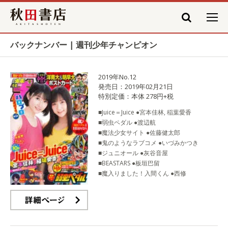
秋田書店
バックナンバー | 週刊少年チャンピオン
2019年No.12
発売日：2019年02月21日
特別定価：本体 278円+税
■Juice＝Juice ●宮本佳林, 稲葉愛香
■弱虫ペダル ●渡辺航
■魔法少女サイト ●佐藤健太郎
■鬼のようなラブコメ ●いづみかつき
■ジュニオール ●灰谷音屋
■BEASTARS ●板垣巴留
■魔入りました！入間くん ●西修
詳細ページ