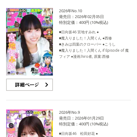
2026年No.10
発売日：2026年02月05日
特別定価：400円 (10%税込)
■日向坂46 宮地すみれ ●
■魔入りました！入間くん ●西修
■きみは四葉のクローバー ●こうし
■魔入りました！入間くん if Episode of 魔
フィア ●漫画:hiro者, 原案:西修
詳細ページ
2026年No.9
発売日：2026年01月29日
特別定価：400円 (10%税込)
■日向坂46 松田好花 ●