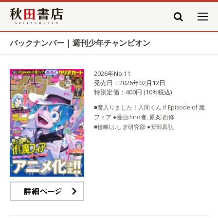
秋田書店
バックナンバー | 週刊少年チャンピオン
2026年No.11
発売日：2026年02月12日
特別定価：400円 (10%税込)
■魔入りました！入間くん if Episode of 魔
フィア ●漫画:hiro者, 原案:西修
■侵略!ふしぎ研究部 ●安部真弘
詳細ページ