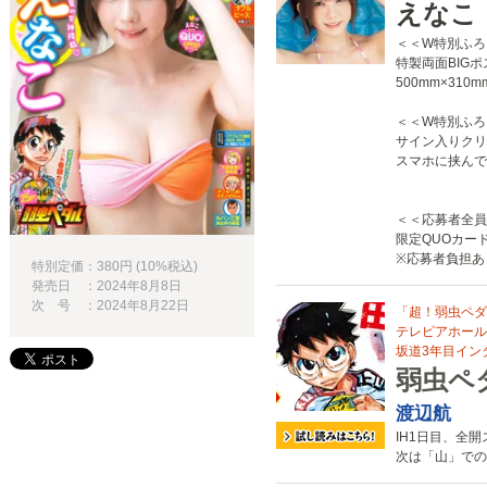
えなこ
＜＜W特別ふろ
特製両面BIG
500mm×310m
＜＜W特別ふろ
サイン入りクリ
スマホに挟んで
＜＜応募者全員
限定QUOカー
※応募者負担あ
特別定価：380円 (10%税込)
発売日 ：2024年8月8日
次 号 ：2024年8月22日
「超！弱虫ペダ
テレピアホール
坂道3年目イン
弱虫ペ
渡辺航
IH1日目、全
次は「山」での