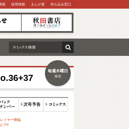
情報
採用情報
まんが賞
持ち込み窓口
オンラインショップ
検索
毎週木曜日
36+37
発売
ックナンバー
次号予告
コミックス
レイヤー降臨
ビア‼