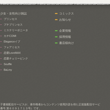
少女・女性向け雑誌
コミックス
プリンセス
お知らせ
プチプリンセス
ミステリーボニータ
企業情報
カチCOMI
採用情報
Eleganceイブ
書店様向け
フォアミセス
恋愛LoveMAX
恋愛チェリーピンク
Souffle
BaLmy
電子書籍配信サービスが、著作権者からコンテンツ使用許諾を得た正規版配信サービ
番号 第６０９１７１３号）です。