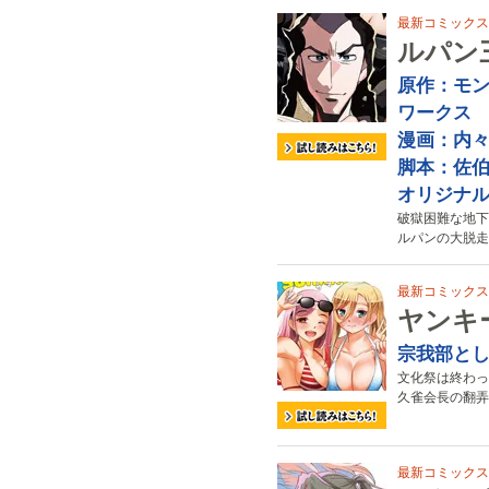
最新コミックス
ルパン
原作：モ
ワークス
漫画：内
脚本：佐
オリジナ
破獄困難な地下
ルパンの大脱走
最新コミックス
ヤンキ
宗我部と
文化祭は終わっ
久雀会長の翻弄
最新コミックス