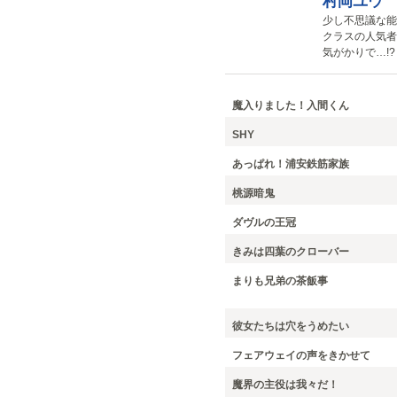
村岡ユウ
少し不思議な能
クラスの人気者
気がかりで…!?
魔入りました！入間くん
SHY
あっぱれ！浦安鉄筋家族
桃源暗鬼
ダヴルの王冠
きみは四葉のクローバー
まりも兄弟の茶飯事
彼女たちは穴をうめたい
フェアウェイの声をきかせて
魔界の主役は我々だ！