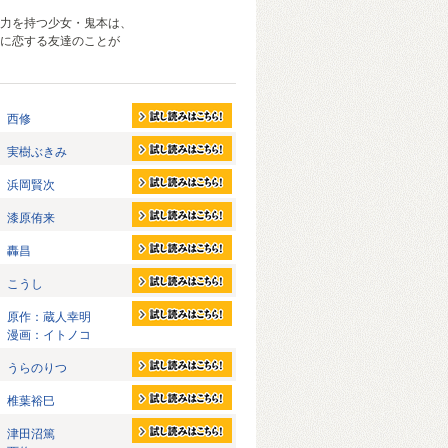
力を持つ少女・鬼本は、
に恋する友達のことが
西修
実樹ぶきみ
浜岡賢次
漆原侑来
轟昌
こうし
原作：蔵人幸明
漫画：イトノコ
うらのりつ
椎葉裕巳
津田沼篤