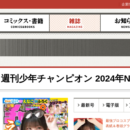
企業
コミックス
雑誌
お知らせ
週刊少年チャンピオン 2024年No.
最新号
電子版
バ
最強プロコスプ
表紙＆巻頭グラ