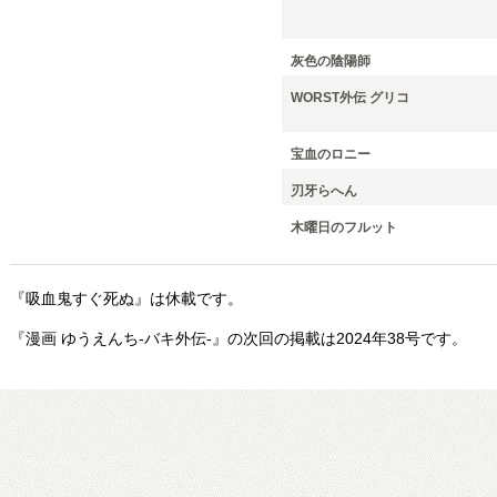
灰色の陰陽師
WORST外伝 グリコ
宝血のロニー
刃牙らへん
木曜日のフルット
『吸血鬼すぐ死ぬ』は休載です。
『漫画 ゆうえんち-バキ外伝-』の次回の掲載は2024年38号です。