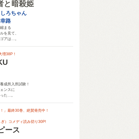
者と暗殺姫
りしろちゃん
田幸路
縮まる
ルを見て、
ゴアは…。
大増38P！
KU
養成所入所試験！
ェンスに
った…。
！」最終30巻、絶賛発売中！
しぎ）コメディ読み切り30P!
ピース