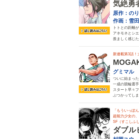
気絶勇
原作：の
作画：雪
トトとの距離が
アネモネとシエ
羨ましく感じた
新連載第3話！
MOGA
グミマル
ついに始まった
一成の競輪選手
スタート早々フ
ぶつかってしま
「もういっぽん
超能力少女の、
SF（すこしふ
ダブル