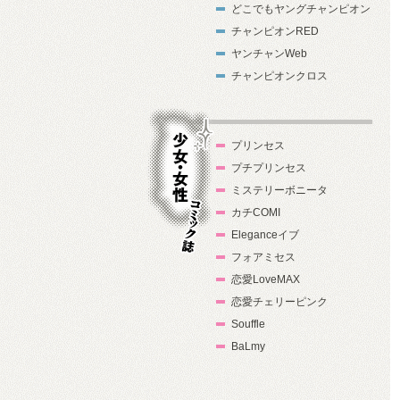
どこでもヤングチャンピオン
チャンピオンRED
ヤンチャンWeb
チャンピオンクロス
プリンセス
プチプリンセス
ミステリーボニータ
カチCOMI
Eleganceイブ
フォアミセス
少女・女性コ
恋愛LoveMAX
ミック誌
恋愛チェリーピンク
Souffle
BaLmy