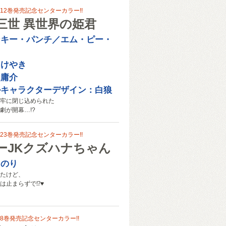
12巻発売記念センターカラー!!
三世 異世界の姫君
ンキー・パンチ／エム・ピー・
々けやき
伯庸介
ルキャラクターデザイン：白狼
牢に閉じ込められた
劇が開幕…!?
23巻発売記念センターカラー!!
ーJKクズハナちゃん
しのり
たけど、
は止まらずで⁉♥
8巻発売記念センターカラー!!