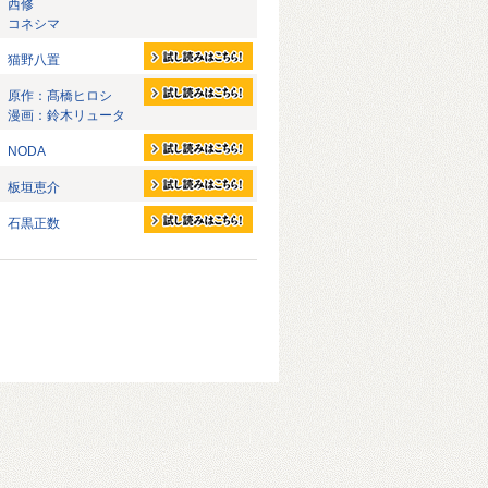
西修
コネシマ
猫野八置
原作：髙橋ヒロシ
漫画：鈴木リュータ
NODA
板垣恵介
石黒正数