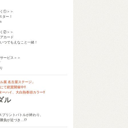
く①＞＞
ポスター！
m
く②＞＞
アカード
いつでもえなこと一緒！
サービス＞＞
ド
り
ル展 名古屋ステージ」
にて絶賛開催中!!
ターハイ、大白熱巻頭カラー!!
ダル
開スプリントバトルが終わり、
勝負が近づき…!?