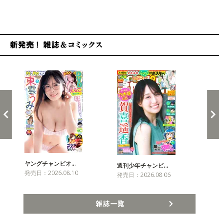
新発売！雑誌&コミックス
ヤングチャンピオ…
チャ
週刊少年チャンピ…
発売日：2026.08.10
発売
発売日：2026.08.06
雑誌一覧