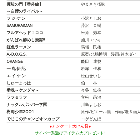
優駿の門【番外編】
やまさき拓味
～白蹄のライバル～
フ ジ ケ ン
小沢としお
SAMURAIMAN
芹沢 直樹
フルアヘッド！ココ
米原 秀幸
がんばれ酢めし疑獄!!
施川ユウキ
虹色ラーメン
馬場 民雄
A.-D.O.G.S.
原案/北嶋博明 漫画/鈴木ダイ
ORANGE
能田 達規
一 丸 伝 記
岩塚 佳和
エ イ ケ ン
松山せいじ
しゅーまっは
伯 林
拳魂～ケンダマ～
今谷 鉄柱
ラフ＆ラフ
立松 昂治
ナックルボンバー学園
川島よしお
樹海少年ZOO1
原作/ピエール瀧 作画/漫＄画
でじこのチャンピオンカップ
コゲどんぼ
●アンケート大けん賞●
サイバー系遊びアイテム大プレゼント!!