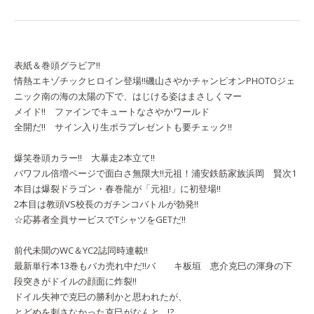
表紙＆巻頭グラビア!!
情熱エキゾチックヒロイン登場!!
磯山さやか
チャンピオンPHOTOジェ
ニック
南の海の太陽の下で、はじける姿はまさしくマー
メイド!! ファインでキュートなさやかワールド
全開だ!! サイン入り生ポラプレゼントも要チェック!!
爆笑巻頭カラー!! 大暴走2本立て!!
パワフル倍増ページで面白さ無限大!!
元祖！浦安鉄筋家族
浜岡 賢次
1
本目は爆裂ドラゴン・春巻龍が「元祖!」に初登場!!
2本目は教頭VS校長のガチンコバトルが勃発!!
☆応募者全員サービスでTシャツをGETだ!!
前代未聞のWC＆YC2誌同時連載!!
最新単行本13巻もバカ売れ中だ!!
バ キ
板垣 恵介
克巳の渾身の下
段突きがドイルの顔面に炸裂!!
ドイル失神で克巳の勝利かと思われたが、
とどめを刺さなかった克巳がなんと…!?