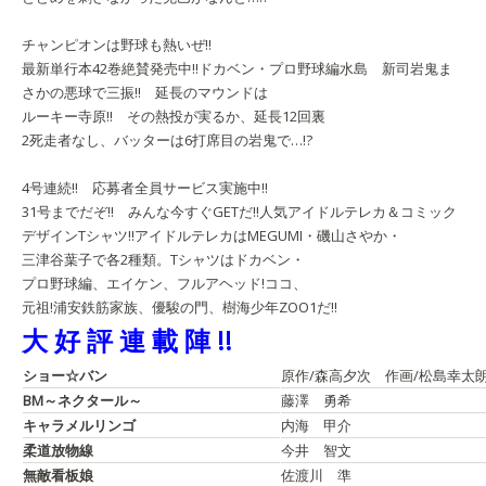
チャンピオンは野球も熱いぜ!!
最新単行本42巻絶賛発売中!!
ドカベン・プロ野球編
水島 新司
岩鬼ま
さかの悪球で三振!! 延長のマウンドは
ルーキー寺原!! その熱投が実るか、延長12回裏
2死走者なし、バッターは6打席目の岩鬼で…!?
4号連続!! 応募者全員サービス実施中!!
31号までだぞ!! みんな今すぐGETだ!!
人気アイドルテレカ＆
コミック
デザインTシャツ!!
アイドルテレカはMEGUMI・磯山さやか・
三津谷葉子で各2種類。Tシャツはドカベン・
プロ野球編、エイケン、フルアヘッド!ココ、
元祖!浦安鉄筋家族、優駿の門、樹海少年ZOO1だ!!
大 好 評 連 載 陣 !!
ショー☆バン
原作/森高夕次 作画/松島幸太
BM～ネクタール～
藤澤 勇希
キャラメルリンゴ
内海 甲介
柔道放物線
今井 智文
無敵看板娘
佐渡川 準