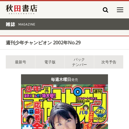
秋田書店
雑誌 MAGAZINE
週刊少年チャンピオン 2002年No.29
バック
最新号
電子版
次号予告
ナンバー
毎週木曜日
発売