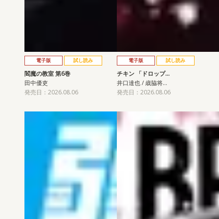
電子版
試し読み
電子版
試し読み
閻魔の教室 第6巻
チキン 「ドロップ…
田中優吏
井口達也 / 歳脇将…
発売日：2026.08.06
発売日：2026.08.06