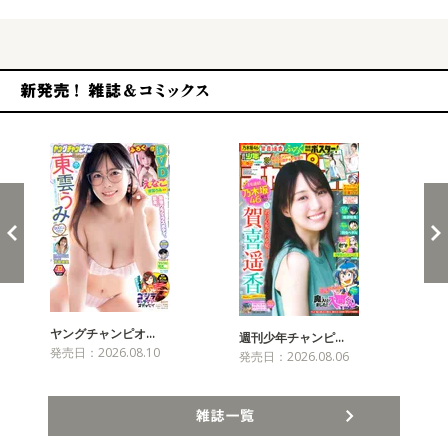
新発売！雑誌&コミックス
ヤングチャンピオ…
チャ
週刊少年チャンピ…
発売日：2026.08.10
発売
発売日：2026.08.06
雑誌一覧