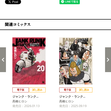
関連コミックス
戻る
進む
電子版
試し読み
電子版
試し読み
ジャンク・ランク…
ジャンク・ランク…
ジ
髙橋ヒロシ
髙橋ヒロシ
髙
発売日：2026.01.13
発売日：2025.09.19
発売