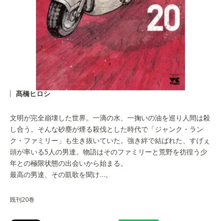
髙橋ヒロシ
文明が完全崩壊した世界。一滴の水、一掬いの油を巡り人間は殺
し合う。そんな砂塵が煙る殺伐とした時代で「ジャンク・ラン
ク・ファミリー」も生き抜いていた。強き絆で結ばれた、すげぇ
頭が率いる5人の男達。物語はそのファミリーと荒野を彷徨う少
年との極限状態の出会いから始まる。
最高の男達、その凱歌を聞け…。
既刊20巻