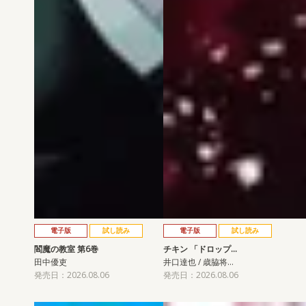
電子版
試し読み
電子版
試し読み
閻魔の教室 第6巻
チキン 「ドロップ…
田中優吏
井口達也 / 歳脇将…
発売日：2026.08.06
発売日：2026.08.06