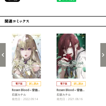
関連コミックス
戻る
進む
電子版
試し読み
電子版
試し読み
Rosen Blood～背徳…
Rosen Blood～背徳…
Ro
石据カチル
石据カチル
石
発売日：2022.09.14
発売日：2021.08.16
発売