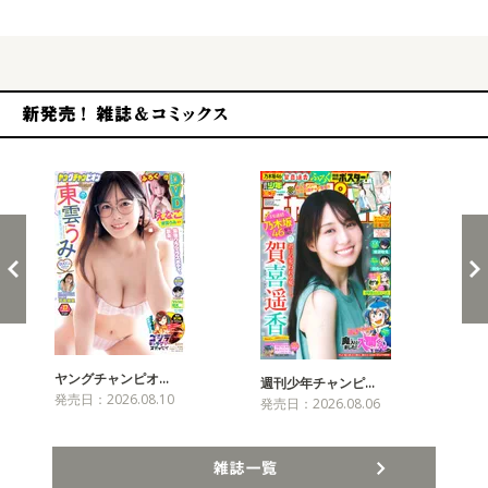
新発売！雑誌&コミックス
ヤングチャンピオ…
チャ
週刊少年チャンピ…
発売日：2026.08.10
発売
発売日：2026.08.06