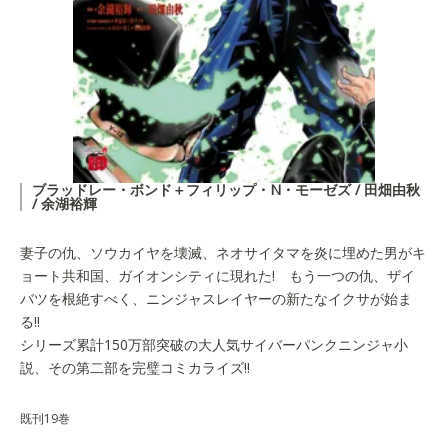
ブラッドレー・ボンド＋フィリップ・N・モーゼズ / 田畑由秋
/ 余湖裕輝
妻子の仇、ソウカイヤを壊滅、ネオサイタマを炎に埋めた男がキ
ョート共和国、ガイオンシティに現れた! もう一つの仇、ザイ
バツを根絶すべく、ニンジャスレイヤーの新たなイクサが始ま
る!!
シリーズ累計150万部突破の大人気サイバーパンクニンジャ小
説、その第二部を完璧コミカライズ!!
既刊19巻