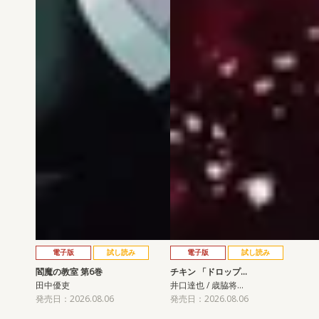
電子版
試し読み
電子版
試し読み
閻魔の教室 第6巻
チキン 「ドロップ…
田中優吏
井口達也 / 歳脇将…
発売日：2026.08.06
発売日：2026.08.06