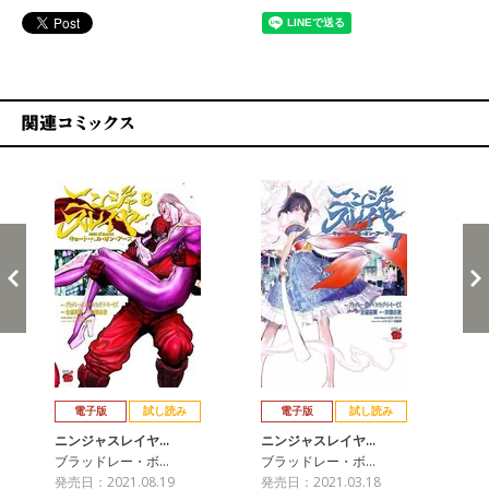
関連コミックス
戻る
進む
電子版
試し読み
電子版
試し読み
ニンジャスレイヤ…
ニンジャスレイヤ…
ニ
ブラッドレー・ボ…
ブラッドレー・ボ…
ブ
発売日：2021.08.19
発売日：2021.03.18
発売