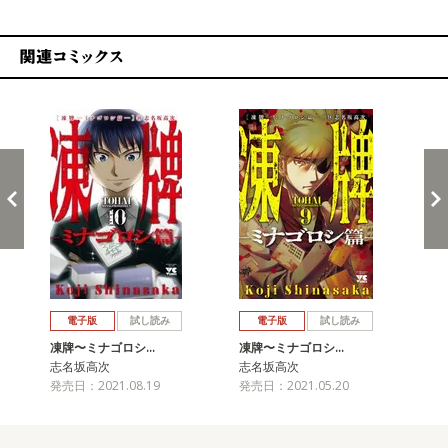
関連コミックス
戻る
進む
電子版
試し読み
電子版
試し読み
凍牌〜ミナゴロシ…
凍牌〜ミナゴロシ…
凍
志名坂高次
志名坂高次
志
発売日：2021.08.19
発売日：2021.05.20
発売