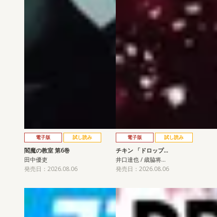
電子版
試し読み
電子版
試し読み
閻魔の教室 第6巻
チキン 「ドロップ…
田中優吏
井口達也 / 歳脇将…
発売日：2026.08.06
発売日：2026.08.06