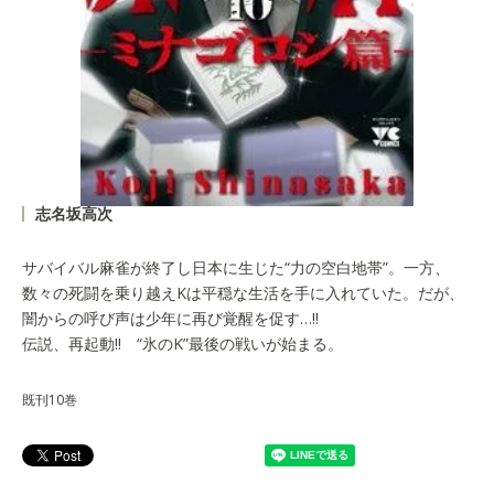
志名坂高次
サバイバル麻雀が終了し日本に生じた“力の空白地帯”。一方、
数々の死闘を乗り越えKは平穏な生活を手に入れていた。だが、
闇からの呼び声は少年に再び覚醒を促す…!!
伝説、再起動!! “氷のK”最後の戦いが始まる。
既刊10巻