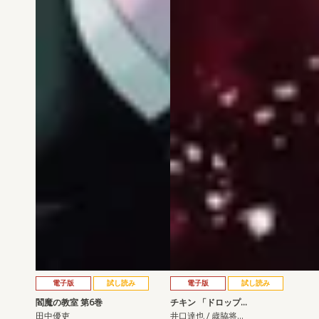
電子版
試し読み
電子版
試し読み
閻魔の教室 第6巻
チキン 「ドロップ…
田中優吏
井口達也 / 歳脇将…