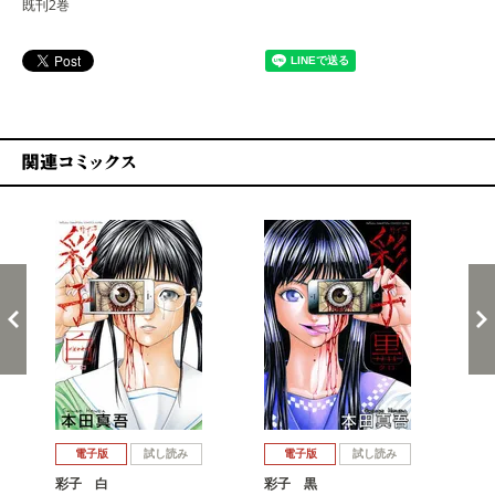
既刊2巻
関連コミックス
戻る
進む
電子版
試し読み
電子版
試し読み
彩子 白
彩子 黒