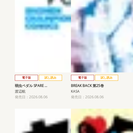
電子版
試し読み
電子版
試し読み
弱虫ペダル SPARE …
BREAK BACK 第25巻
渡辺航
KASA
発売日：2026.08.06
発売日：2026.08.06