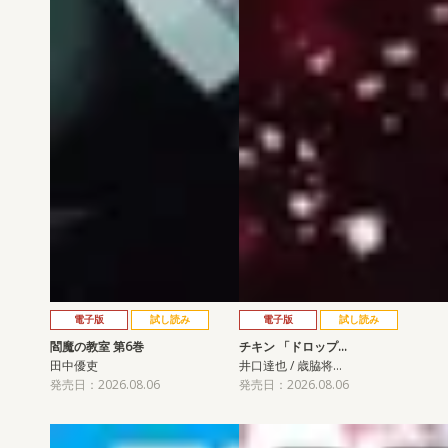
電子版
試し読み
電子版
試し読み
閻魔の教室 第6巻
チキン 「ドロップ…
田中優吏
井口達也 / 歳脇将…
発売日：2026.08.06
発売日：2026.08.06