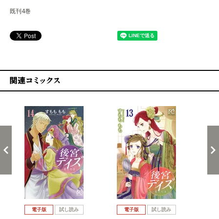
既刊4巻
関連コミックス
戻る
進む
電子版
試し読み
電子版
試し読み