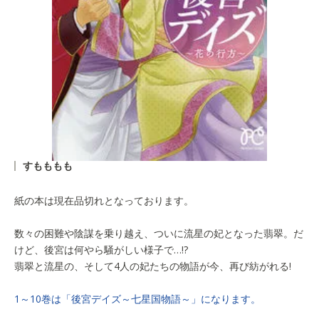
すもももも
紙の本は現在品切れとなっております。
数々の困難や陰謀を乗り越え、ついに流星の妃となった翡翠。だ
けど、後宮は何やら騒がしい様子で…!?
翡翠と流星の、そして4人の妃たちの物語が今、再び紡がれる!
1～10巻は「後宮デイズ～七星国物語～」になります。