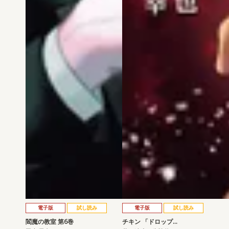
電子版
試し読み
電子版
試し読み
閻魔の教室 第6巻
チキン 「ドロップ…