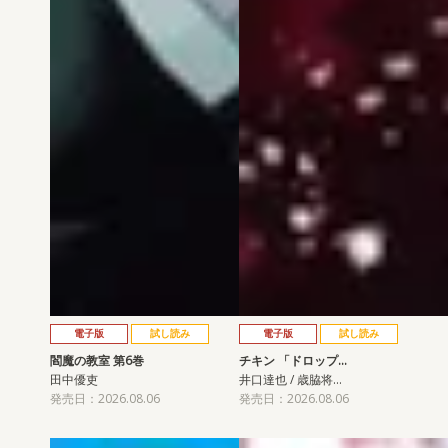
電子版
試し読み
電子版
試し読み
閻魔の教室 第6巻
チキン 「ドロップ…
田中優吏
井口達也 / 歳脇将…
発売日：2026.08.06
発売日：2026.08.06