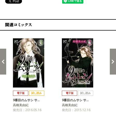
関連コミックス
戻る
進む
電子版
試し読み
電子版
試し読み
9番目のムサシ サ…
9番目のムサシ サ…
9
高橋美由紀
高橋美由紀
高
発売日：2016.05.16
発売日：2015.12.16
発売