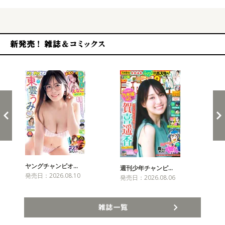
新発売！雑誌&コミックス
ヤングチャンピオ…
チャ
週刊少年チャンピ…
発売日：2026.08.10
発売
発売日：2026.08.06
雑誌一覧