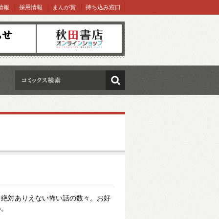
情報
採用情報
まんが賞
持ち込み窓口
オンラインショップ
検索
、絶対ありえない怖い話の数々。お好
い。