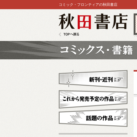
コミック・フロンティアの秋田書店
秋田書店
TOPへ戻る
コミックス
新刊・近刊
これから発売予定
話題の作品