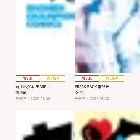
電子版
試し読み
電子版
試し読み
弱虫ペダル SPARE …
BREAK BACK 第25巻
渡辺航
KASA
発売日：2026.08.06
発売日：2026.08.06