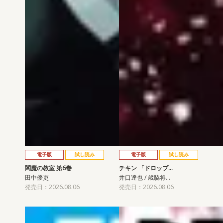
電子版
試し読み
電子版
試し読み
閻魔の教室 第6巻
チキン 「ドロップ…
田中優吏
井口達也 / 歳脇将…
発売日：2026.08.06
発売日：2026.08.06