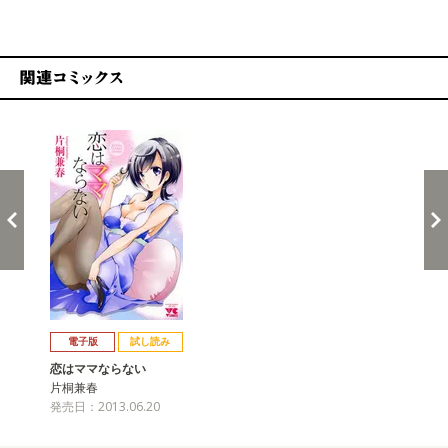
関連コミックス
戻る
進む
電子版
試し読み
恋はママならない
片桐兼春
発売日：2013.06.20