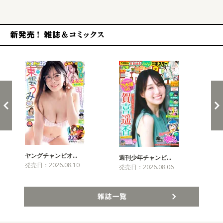
新発売！雑誌&コミックス
ヤングチャンピオ…
チャ
週刊少年チャンピ…
発売日：2026.08.10
発売
発売日：2026.08.06
雑誌一覧