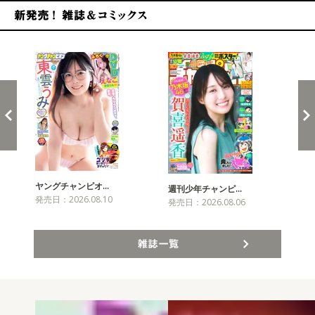
新発売！雑誌&コミックス
ヤングチャンピオ…
チャ
週刊少年チャンピ…
発売日：2026.08.10
発売
発売日：2026.08.06
雑誌一覧