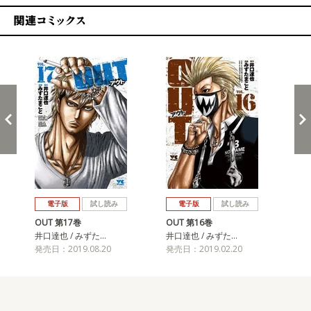
関連コミックス
戻る
進む
電子版
試し読み
電子版
試し読み
OUT 第17巻
OUT 第16巻
OU
井口達也 / みずた…
井口達也 / みずた…
井口
発売日：2019.08.20
発売日：2019.02.20
発売