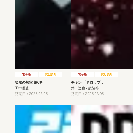
電子版
試し読み
電子版
試し読み
閻魔の教室 第6巻
チキン 「ドロップ…
田中優吏
井口達也 / 歳脇将…
発売日：2026.08.06
発売日：2026.08.06