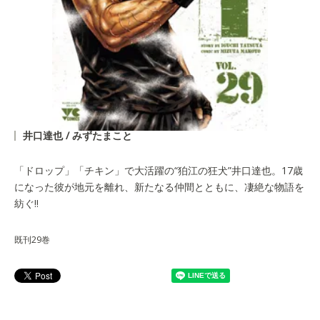
井口達也 / みずたまこと
「ドロップ」「チキン」で大活躍の“狛江の狂犬”井口達也。17歳
になった彼が地元を離れ、新たなる仲間とともに、凄絶な物語を
紡ぐ!!
既刊29巻