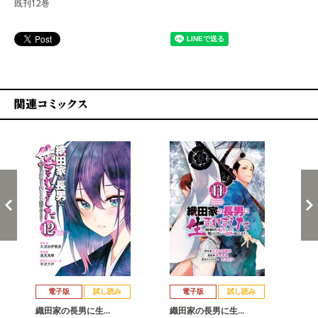
既刊12巻
関連コミックス
戻る
進む
電子版
試し読み
電子版
試し読み
織田家の長男に生…
織田家の長男に生…
織