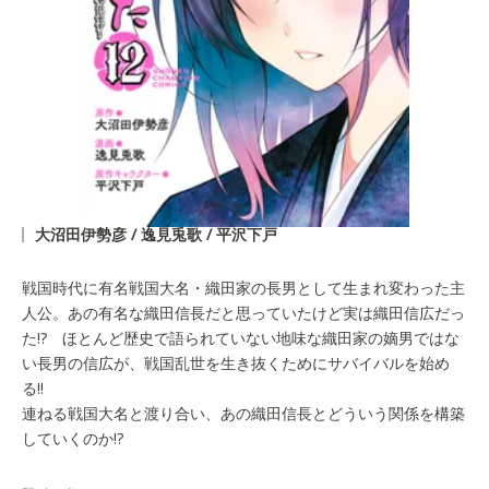
大沼田伊勢彦 / 逸見兎歌 / 平沢下戸
戦国時代に有名戦国大名・織田家の長男として生まれ変わった主
人公。あの有名な織田信長だと思っていたけど実は織田信広だっ
た!? ほとんど歴史で語られていない地味な織田家の嫡男ではな
い長男の信広が、戦国乱世を生き抜くためにサバイバルを始め
る!!
連ねる戦国大名と渡り合い、あの織田信長とどういう関係を構築
していくのか!?