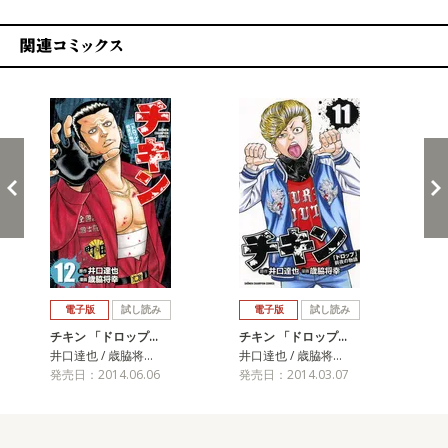
関連コミックス
戻る
進む
電子版
試し読み
電子版
試し読み
チキン 「ドロップ…
チキン 「ドロップ…
チ
井口達也 / 歳脇将…
井口達也 / 歳脇将…
井口
発売日：2014.06.06
発売日：2014.03.07
発売