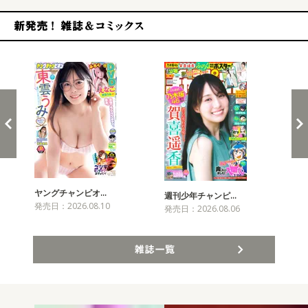
新発売！雑誌&コミックス
ヤングチャンピオ…
チャ
週刊少年チャンピ…
発売日：2026.08.10
発売
発売日：2026.08.06
雑誌一覧