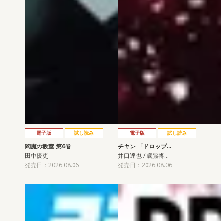
電子版
試し読み
電子版
試し読み
閻魔の教室 第6巻
チキン 「ドロップ…
田中優吏
井口達也 / 歳脇将…
発売日：2026.08.06
発売日：2026.08.06