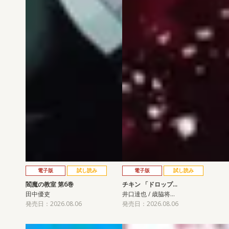
電子版
試し読み
電子版
試し読み
閻魔の教室 第6巻
チキン 「ドロップ…
田中優吏
井口達也 / 歳脇将…
発売日：2026.08.06
発売日：2026.08.06