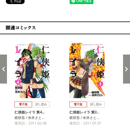
関連コミックス
戻る
進む
電子版
試し読み
電子版
試し読み
仁侠姫レイラ 第4…
仁侠姫レイラ 第3…
仁
梶研吾 / 米井さと…
梶研吾 / 米井さと…
梶研
発売日：2011.02.08
発売日：2011.01.07
発売