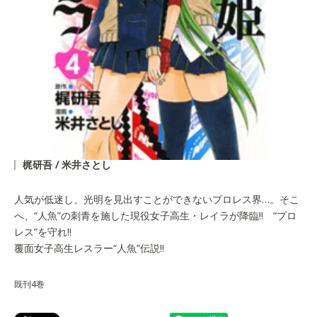
梶研吾 / 米井さとし
人気が低迷し、光明を見出すことができないプロレス界…。そこ
へ、“人魚”の刺青を施した現役女子高生・レイラが降臨!! “プロ
レス”を守れ!!
覆面女子高生レスラー“人魚”伝説!!
既刊4巻