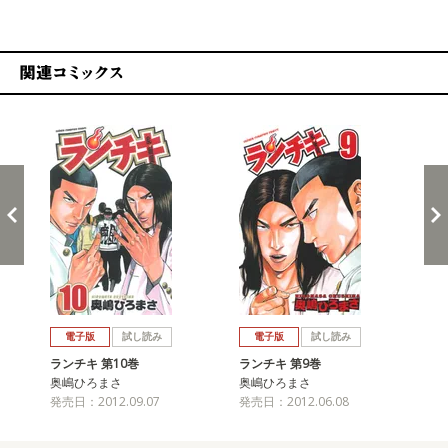
関連コミックス
戻る
進む
電子版
試し読み
電子版
試し読み
ランチキ 第10巻
ランチキ 第9巻
ラ
奥嶋ひろまさ
奥嶋ひろまさ
奥
発売日：2012.09.07
発売日：2012.06.08
発売