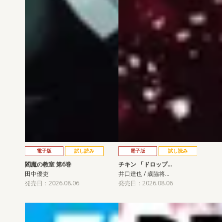
電子版
試し読み
電子版
試し読み
閻魔の教室 第6巻
チキン 「ドロップ…
田中優吏
井口達也 / 歳脇将…
発売日：2026.08.06
発売日：2026.08.06