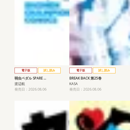
電子版
試し読み
電子版
試し読み
弱虫ペダル SPARE …
BREAK BACK 第25巻
渡辺航
KASA
発売日：2026.08.06
発売日：2026.08.06