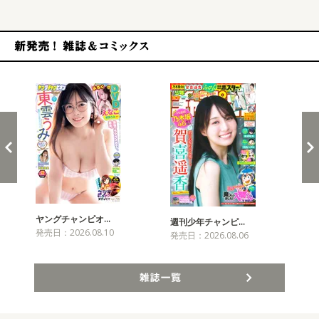
新発売！雑誌&コミックス
ヤングチャンピオ…
チャ
週刊少年チャンピ…
発売日：2026.08.10
発売
発売日：2026.08.06
雑誌一覧