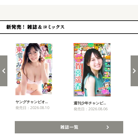
新発売！雑誌&コミックス
ヤングチャンピオ…
チャ
週刊少年チャンピ…
発売日：2026.08.10
発売
発売日：2026.08.06
雑誌一覧