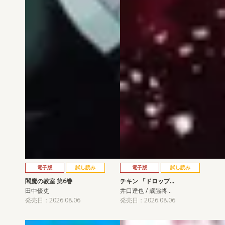
電子版
試し読み
電子版
試し読み
閻魔の教室 第6巻
チキン 「ドロップ…
田中優吏
井口達也 / 歳脇将…
発売日：2026.08.06
発売日：2026.08.06