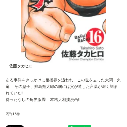
佐藤タカヒロ
ある事件をきっかけに相撲界を追われ、この世を去った大関・火
竜! その息子、鮫島鯉太郎の胸には父が遺した言葉が深く刻ま
れていた!!
待ったなしの角界激震! 本格大相撲漫画!!
既刊16巻