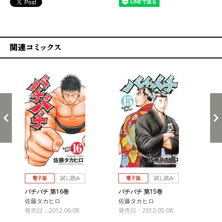
関連コミックス
戻る
進む
電子版
試し読み
電子版
試し読み
バチバチ 第16巻
バチバチ 第15巻
バチ
佐藤タカヒロ
佐藤タカヒロ
佐
発売日：2012.06.08
発売日：2012.05.08
発売