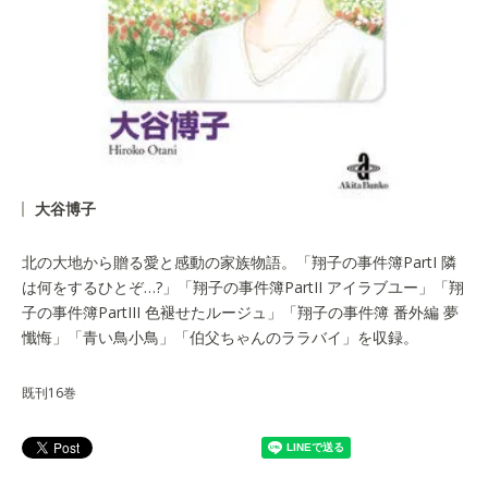
大谷博子
北の大地から贈る愛と感動の家族物語。「翔子の事件簿PartI 隣
は何をするひとぞ…?」「翔子の事件簿PartII アイラブユー」「翔
子の事件簿PartIII 色褪せたルージュ」「翔子の事件簿 番外編 夢
懺悔」「青い鳥小鳥」「伯父ちゃんのララバイ」を収録。
既刊16巻