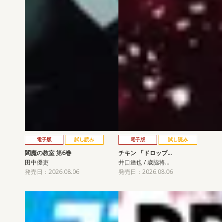
電子版
試し読み
電子版
試し読み
閻魔の教室 第6巻
チキン 「ドロップ…
田中優吏
井口達也 / 歳脇将…
発売日：2026.08.06
発売日：2026.08.06