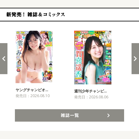
新発売！雑誌&コミックス
ヤングチャンピオ…
チャ
週刊少年チャンピ…
発売日：2026.08.10
発売
発売日：2026.08.06
雑誌一覧