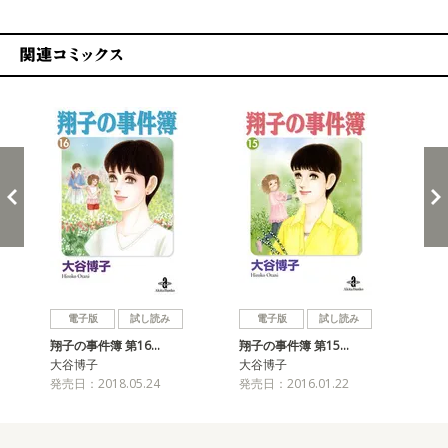
関連コミックス
戻る
進む
電子版
試し読み
電子版
試し読み
翔子の事件簿 第16…
翔子の事件簿 第15…
翔子
大谷博子
大谷博子
大
発売日：2018.05.24
発売日：2016.01.22
発売