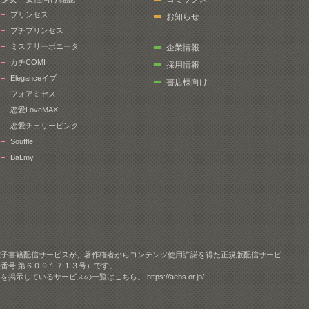
プリンセス
お知らせ
プチプリンセス
ミステリーボニータ
企業情報
カチCOMI
採用情報
Eleganceイブ
書店様向け
フォアミセス
恋愛LoveMAX
恋愛チェリーピンク
Souffle
BaLmy
電子書籍配信サービスが、著作権者からコンテンツ使用許諾を得た正規版配信サービ
番号 第６０９１７１３号）です。
クを掲示しているサービスの一覧はこちら。
https://aebs.or.jp/