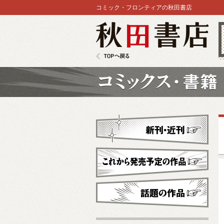
コミック・フロンティアの秋田書店
秋田書店
TOPへ戻る
コミックス
新刊・近刊
これから発売予定
話題の作品