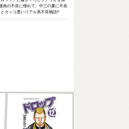
 漫画の不良に憧れて、中三の夏に不良
とカッコ悪いリアル系不良物語!!