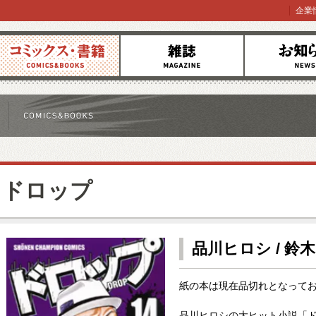
企業
コミックス
雑誌
お知らせ
ドロップ
品川ヒロシ / 鈴木
紙の本は現在品切れとなって
品川ヒロシの大ヒット小説「