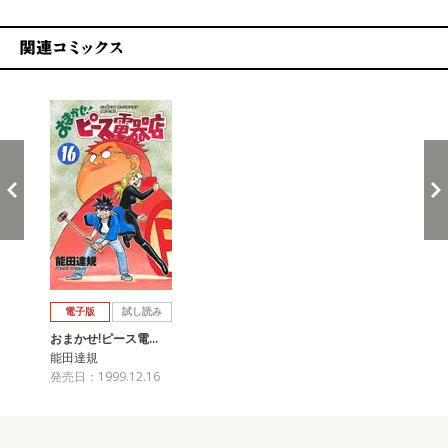
関連コミックス
戻る
進む
電子版
試し読み
おまかせ!ピース電…
能田達規
発売日：1999.12.16