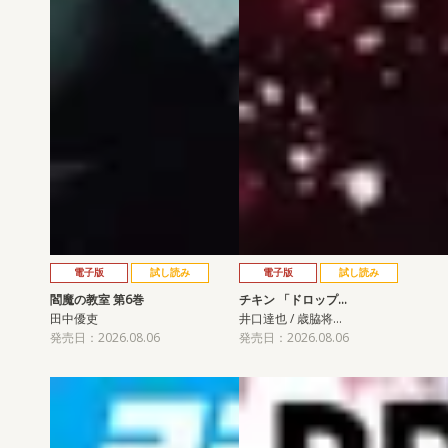
電子版
試し読み
電子版
試し読み
閻魔の教室 第6巻
チキン 「ドロップ…
田中優吏
井口達也 / 歳脇将…
発売日：2026.08.06
発売日：2026.08.06