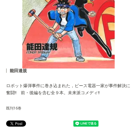
能田達規
ロボット爆弾事件に巻き込まれた，ピース電器一家が事件解決に
奮闘!! 前・後編を含む全９本。未来派コメディ!!
既刊16巻