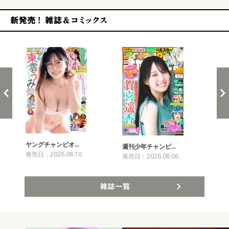
新発売！雑誌&コミックス
ヤングチャンピオ…
チャ
週刊少年チャンピ…
発売日：2026.08.10
発売
発売日：2026.08.06
雑誌一覧