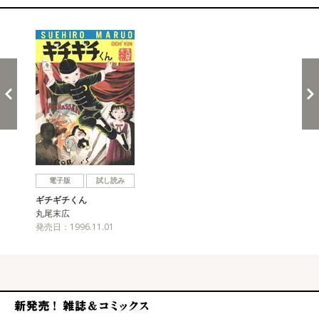
関連コミックス
戻る
進む
電子版
試し読み
ギチギチくん
丸尾末広
発売日：1996.11.01