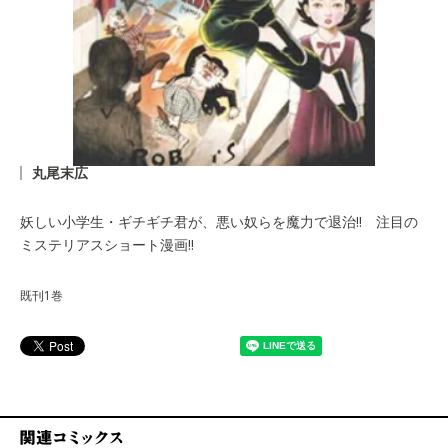
丸尾末広
妖しい小学生・ギチギチ君が、悪い奴らを魔力で退治!! 注目の
ミステリアスショート漫画!!
既刊1巻