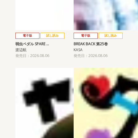
電子版
試し読み
電子版
試し読み
弱虫ペダル SPARE …
BREAK BACK 第25巻
渡辺航
KASA
発売日：2026.08.06
発売日：2026.08.06