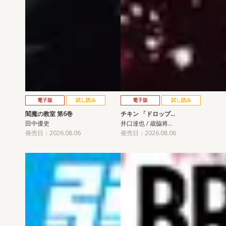
電子版
試し読み
電子版
試し読み
閻魔の教室 第6巻
チキン 「ドロップ…
田中優吏
井口達也 / 歳脇将…
発売日：2026.08.06
発売日：2026.08.06