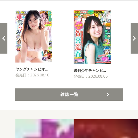
新発売！雑誌&コミックス
ヤングチャンピオ…
チャ
週刊少年チャンピ…
発売日：2026.08.10
発売
発売日：2026.08.06
雑誌一覧