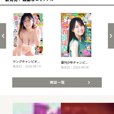
新発売！雑誌&コミックス
ヤングチャンピオ…
チャ
週刊少年チャンピ…
発売日：2026.08.10
発売
発売日：2026.08.06
雑誌一覧