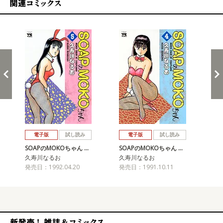
関連コミックス
戻る
進む
電子版
試し読み
電子版
試し読み
SOAPのMOKOちゃん …
SOAPのMOKOちゃん …
SO
久寿川なるお
久寿川なるお
久
発売日：1992.04.20
発売日：1991.10.11
発売