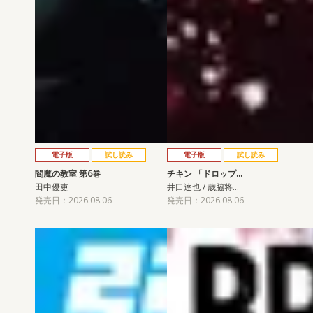
電子版
試し読み
電子版
試し読み
閻魔の教室 第6巻
チキン 「ドロップ…
田中優吏
井口達也 / 歳脇将…
発売日：2026.08.06
発売日：2026.08.06