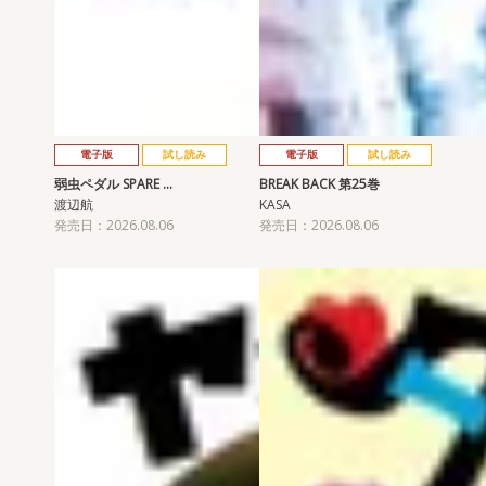
電子版
試し読み
電子版
試し読み
弱虫ペダル SPARE …
BREAK BACK 第25巻
渡辺航
KASA
発売日：2026.08.06
発売日：2026.08.06