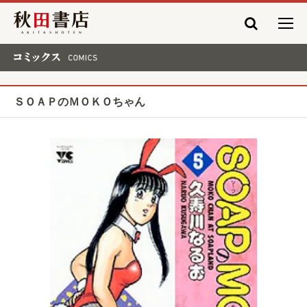
秋田書店
コミックス COMICS
ＳＯＡＰのＭＯＫＯちゃん