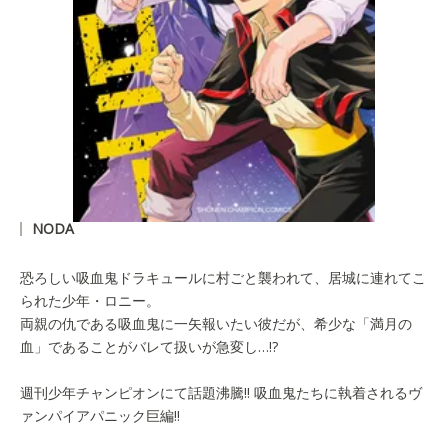
NODA
恐ろしい吸血鬼ドラキュールに村ごと襲われて、居城に連れてこ
られた少年・ロニー。
両親の仇である吸血鬼に一矢報いたい彼だが、希少な「満月の
血」であることがバレて扱いが急変し…!?
週刊少年チャンピオンにて話題沸騰‼ 吸血鬼たちに執着されるヴ
ァンパイアパニック巨編‼