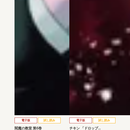
電子版
試し読み
電子版
試し読み
閻魔の教室 第6巻
チキン 「ドロップ…