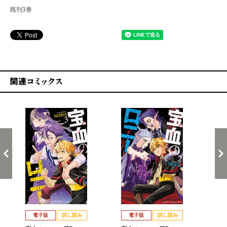
既刊3巻
関連コミックス
戻る
進む
電子版
試し読み
電子版
試し読み